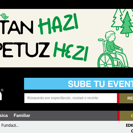
RE
sica
Familiar
Fundazi...
EDI