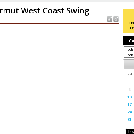
rmut West Coast Swing
En
Ún
Ca
Lu
3
10
17
24
31
Ho