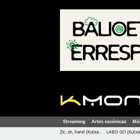
Streaming
Artes escénicas
Mú
Zir, zir, hara! (Kutxa...
LABO GO (Kutxa 