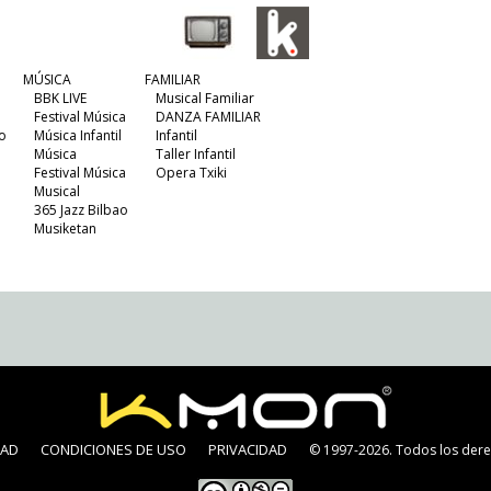
MÚSICA
FAMILIAR
BBK LIVE
Musical Familiar
Festival Música
DANZA FAMILIAR
o
Música Infantil
Infantil
Música
Taller Infantil
Festival Música
Opera Txiki
Musical
365 Jazz Bilbao
Musiketan
DAD
CONDICIONES DE USO
PRIVACIDAD
© 1997-2026. Todos los dere