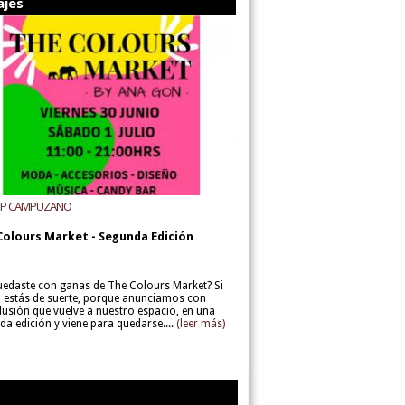
ajes
UP CAMPUZANO
Colours Market - Segunda Edición
uedaste con ganas de The Colours Market? Si
í, estás de suerte, porque anunciamos con
lusión que vuelve a nuestro espacio, en una
da edición y viene para quedarse....
(leer más)