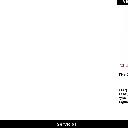
Vi
POP 
The 
¿Te q
es as
gran i
segun
Servicios