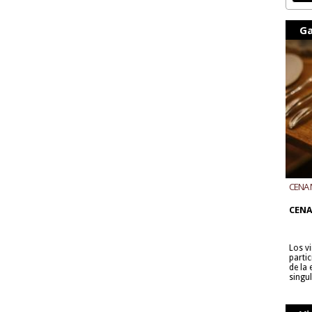
Ga
CENA 
CON B
CENA
Los v
parti
de la
singu