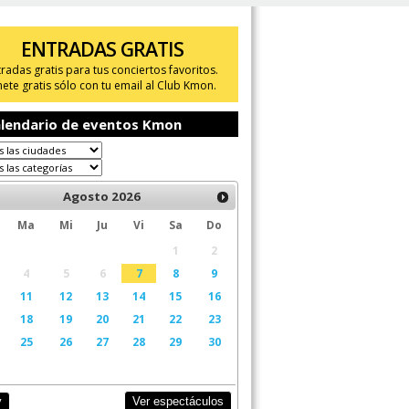
ENTRADAS GRATIS
tradas gratis para tus conciertos favoritos.
ete gratis sólo con tu email al Club Kmon.
lendario de eventos Kmon
Agosto
2026
Ma
Mi
Ju
Vi
Sa
Do
1
2
4
5
6
7
8
9
11
12
13
14
15
16
18
19
20
21
22
23
25
26
27
28
29
30
Ver espectáculos
y