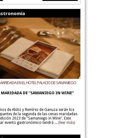
stronomía
MARIDADA EN EL HOTEL PALACIO DE SAMANIEGO
ODEGAS ALÚTIZ Y REMÍREZ DE GANUZA
 MARIDADA DE “SAMANIEGO IN WINE”
inos de Alútiz y Remírez de Ganuza serán los
cipantes de la segunda de las cenas maridadas
 edición 2023 de "Samaniego in Wine". Este
lar evento gastronómico tendrá ...
(leer más)