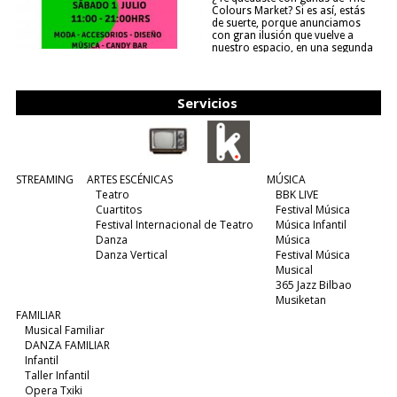
Colours Market? Si es así, estás
de suerte, porque anunciamos
con gran ilusión que vuelve a
nuestro espacio, en una segunda
edición y viene para quedarse....
(leer más)
Servicios
STREAMING
ARTES ESCÉNICAS
MÚSICA
Teatro
BBK LIVE
Cuartitos
Festival Música
Festival Internacional de Teatro
Música Infantil
Danza
Música
Danza Vertical
Festival Música
Musical
365 Jazz Bilbao
Musiketan
FAMILIAR
Musical Familiar
DANZA FAMILIAR
Infantil
Taller Infantil
Opera Txiki