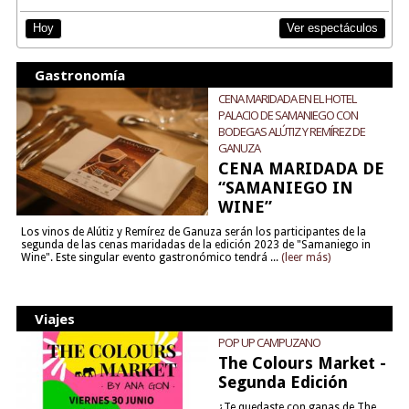
Ver espectáculos
Hoy
Gastronomía
CENA MARIDADA EN EL HOTEL
PALACIO DE SAMANIEGO CON
BODEGAS ALÚTIZ Y REMÍREZ DE
GANUZA
CENA MARIDADA DE
“SAMANIEGO IN
WINE”
Los vinos de Alútiz y Remírez de Ganuza serán los participantes de la
segunda de las cenas maridadas de la edición 2023 de "Samaniego in
Wine". Este singular evento gastronómico tendrá ...
(leer más)
Viajes
POP UP CAMPUZANO
The Colours Market -
Segunda Edición
¿Te quedaste con ganas de The