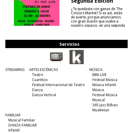
Segunda Edición
¿Te quedaste con ganas de The
Colours Market? Si es así, estás
de suerte, porque anunciamos
con gran ilusión que vuelve a
nuestro espacio, en una segunda
edición y viene para quedarse....
(leer más)
Servicios
STREAMING
ARTES ESCÉNICAS
MÚSICA
Teatro
BBK LIVE
Cuartitos
Festival Música
Festival Internacional de Teatro
Música Infantil
Danza
Música
Danza Vertical
Festival Música
Musical
365 Jazz Bilbao
Musiketan
FAMILIAR
Musical Familiar
DANZA FAMILIAR
Infantil