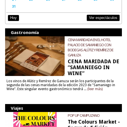
31
Ver espectáculos
Hoy
Gastronomía
CENA MARIDADA EN EL HOTEL
PALACIO DE SAMANIEGO CON
BODEGAS ALÚTIZ Y REMÍREZ DE
GANUZA
CENA MARIDADA DE
“SAMANIEGO IN
WINE”
Los vinos de Alútiz y Remírez de Ganuza serán los participantes de la
segunda de las cenas maridadas de la edición 2023 de "Samaniego in
Wine". Este singular evento gastronómico tendrá ...
(leer más)
Viajes
POP UP CAMPUZANO
The Colours Market -