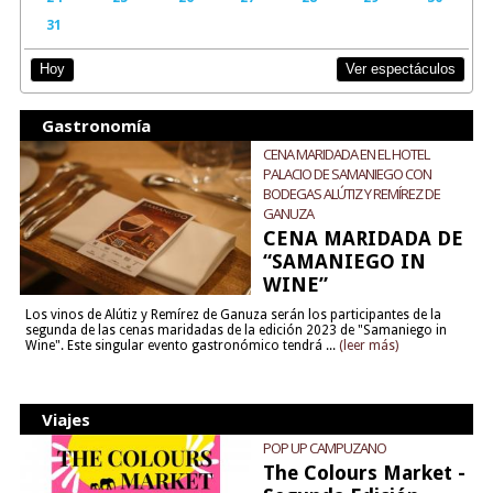
31
Ver espectáculos
Hoy
Gastronomía
CENA MARIDADA EN EL HOTEL
PALACIO DE SAMANIEGO CON
BODEGAS ALÚTIZ Y REMÍREZ DE
GANUZA
CENA MARIDADA DE
“SAMANIEGO IN
WINE”
Los vinos de Alútiz y Remírez de Ganuza serán los participantes de la
segunda de las cenas maridadas de la edición 2023 de "Samaniego in
Wine". Este singular evento gastronómico tendrá ...
(leer más)
Viajes
POP UP CAMPUZANO
The Colours Market -