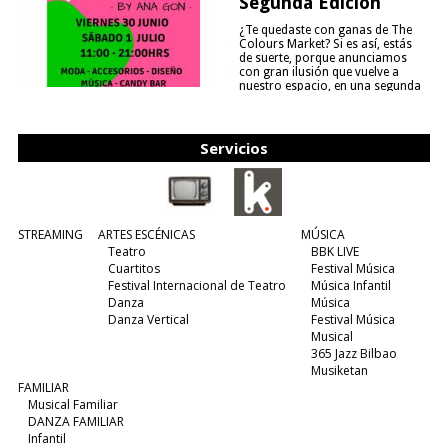
Segunda Edición
¿Te quedaste con ganas de The
Colours Market? Si es así, estás
de suerte, porque anunciamos
con gran ilusión que vuelve a
nuestro espacio, en una segunda
edición y viene para quedarse....
(leer más)
Servicios
STREAMING
ARTES ESCÉNICAS
MÚSICA
Teatro
BBK LIVE
Cuartitos
Festival Música
Festival Internacional de Teatro
Música Infantil
Danza
Música
Danza Vertical
Festival Música
Musical
365 Jazz Bilbao
Musiketan
FAMILIAR
Musical Familiar
DANZA FAMILIAR
Infantil