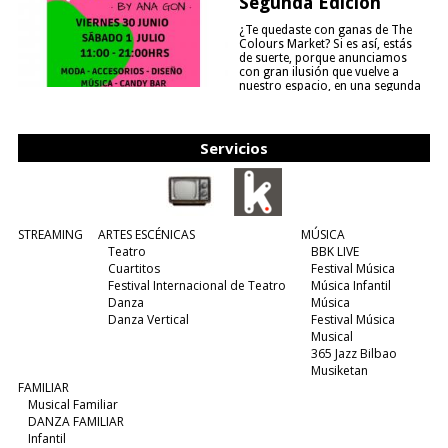
Segunda Edición
¿Te quedaste con ganas de The
Colours Market? Si es así, estás
de suerte, porque anunciamos
con gran ilusión que vuelve a
nuestro espacio, en una segunda
edición y viene para quedarse....
(leer más)
Servicios
STREAMING
ARTES ESCÉNICAS
MÚSICA
Teatro
BBK LIVE
Cuartitos
Festival Música
Festival Internacional de Teatro
Música Infantil
Danza
Música
Danza Vertical
Festival Música
Musical
365 Jazz Bilbao
Musiketan
FAMILIAR
Musical Familiar
DANZA FAMILIAR
Infantil