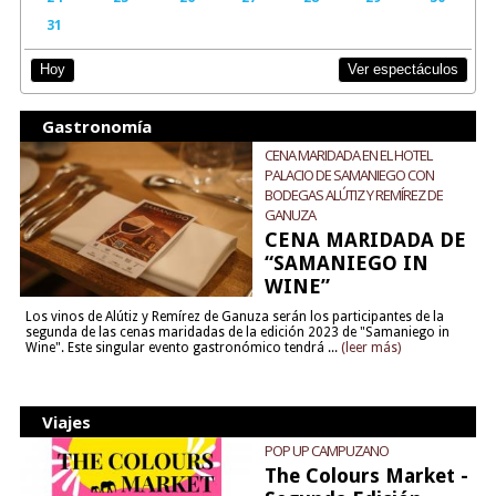
31
Ver espectáculos
Hoy
Gastronomía
CENA MARIDADA EN EL HOTEL
PALACIO DE SAMANIEGO CON
BODEGAS ALÚTIZ Y REMÍREZ DE
GANUZA
CENA MARIDADA DE
“SAMANIEGO IN
WINE”
Los vinos de Alútiz y Remírez de Ganuza serán los participantes de la
segunda de las cenas maridadas de la edición 2023 de "Samaniego in
Wine". Este singular evento gastronómico tendrá ...
(leer más)
Viajes
POP UP CAMPUZANO
The Colours Market -