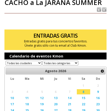
CACHO a La JARANA SUMMER
ENTRADAS GRATIS
Entradas gratis para tus conciertos favoritos.
Únete gratis sólo con tu email al Club Kmon.
Calendario de eventos Kmon
Agosto
2026
Lu
Ma
Mi
Ju
Vi
Sa
Do
1
2
3
4
5
6
7
8
9
10
11
12
13
14
15
16
17
18
19
20
21
22
23
24
25
26
27
28
29
30