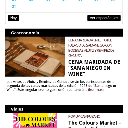
31
Ver espectáculos
Hoy
Gastronomía
CENA MARIDADA EN EL HOTEL
PALACIO DE SAMANIEGO CON
BODEGAS ALÚTIZ Y REMÍREZ DE
GANUZA
CENA MARIDADA DE
“SAMANIEGO IN
WINE”
Los vinos de Alútiz y Remírez de Ganuza serán los participantes de la
segunda de las cenas maridadas de la edición 2023 de "Samaniego in
Wine". Este singular evento gastronómico tendrá ...
(leer más)
Viajes
POP UP CAMPUZANO
The Colours Market -