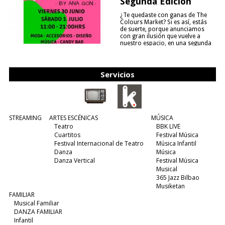
Segunda Edición
¿Te quedaste con ganas de The
Colours Market? Si es así, estás
de suerte, porque anunciamos
con gran ilusión que vuelve a
nuestro espacio, en una segunda
edición y viene para quedarse....
(leer más)
Servicios
STREAMING
ARTES ESCÉNICAS
MÚSICA
Teatro
BBK LIVE
Cuartitos
Festival Música
Festival Internacional de Teatro
Música Infantil
Danza
Música
Danza Vertical
Festival Música
Musical
365 Jazz Bilbao
Musiketan
FAMILIAR
Musical Familiar
DANZA FAMILIAR
Infantil