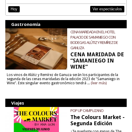
Ver espectáculos
Hoy
Gastronomía
CENA MARIDADA EN EL HOTEL
PALACIO DE SAMANIEGO CON
BODEGAS ALÚTIZ Y REMÍREZ DE
GANUZA
CENA MARIDADA DE
“SAMANIEGO IN
WINE”
Los vinos de Alútiz y Remírez de Ganuza serán los participantes de la
segunda de las cenas maridadas de la edición 2023 de "Samaniego in
Wine". Este singular evento gastronómico tendrá ...
(leer más)
Viajes
POP UP CAMPUZANO
The Colours Market -
Segunda Edición
¿Te quedaste con ganas de The