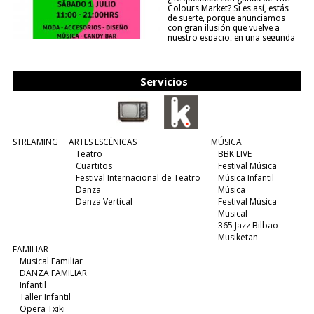
Colours Market? Si es así, estás
de suerte, porque anunciamos
con gran ilusión que vuelve a
nuestro espacio, en una segunda
edición y viene para quedarse....
(leer más)
Servicios
STREAMING
ARTES ESCÉNICAS
MÚSICA
Teatro
BBK LIVE
Cuartitos
Festival Música
Festival Internacional de Teatro
Música Infantil
Danza
Música
Danza Vertical
Festival Música
Musical
365 Jazz Bilbao
Musiketan
FAMILIAR
Musical Familiar
DANZA FAMILIAR
Infantil
Taller Infantil
Opera Txiki