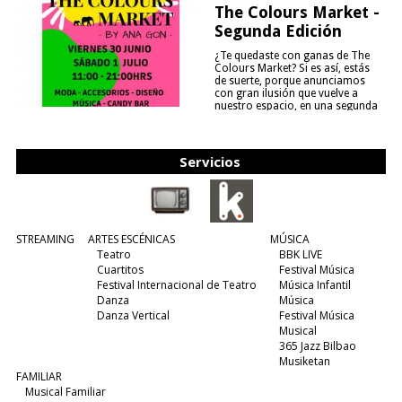
The Colours Market -
Segunda Edición
¿Te quedaste con ganas de The
Colours Market? Si es así, estás
de suerte, porque anunciamos
con gran ilusión que vuelve a
nuestro espacio, en una segunda
edición y viene para quedarse....
(leer más)
Servicios
STREAMING
ARTES ESCÉNICAS
MÚSICA
Teatro
BBK LIVE
Cuartitos
Festival Música
Festival Internacional de Teatro
Música Infantil
Danza
Música
Danza Vertical
Festival Música
Musical
365 Jazz Bilbao
Musiketan
FAMILIAR
Musical Familiar