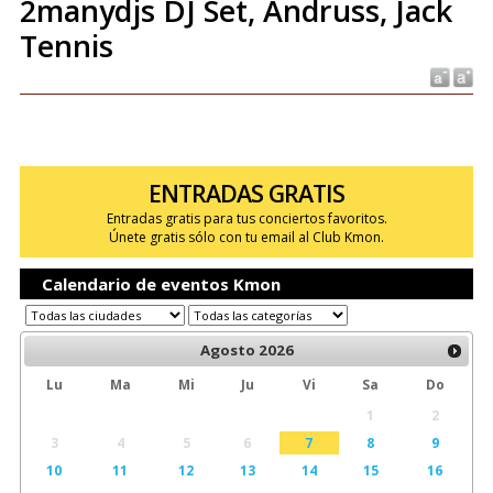
2manydjs DJ Set, Andruss, Jack
Tennis
ENTRADAS GRATIS
Entradas gratis para tus conciertos favoritos.
Únete gratis sólo con tu email al Club Kmon.
Calendario de eventos Kmon
Agosto
2026
Lu
Ma
Mi
Ju
Vi
Sa
Do
1
2
3
4
5
6
7
8
9
10
11
12
13
14
15
16