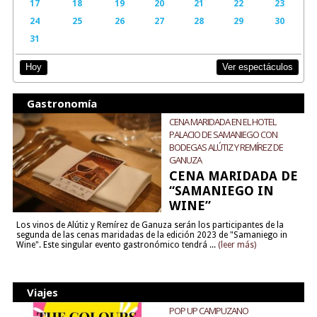
17
18
19
20
21
22
23
24
25
26
27
28
29
30
31
Ver espectáculos
Hoy
Gastronomía
CENA MARIDADA EN EL HOTEL
PALACIO DE SAMANIEGO CON
BODEGAS ALÚTIZ Y REMÍREZ DE
GANUZA
CENA MARIDADA DE
“SAMANIEGO IN
WINE”
Los vinos de Alútiz y Remírez de Ganuza serán los participantes de la
segunda de las cenas maridadas de la edición 2023 de "Samaniego in
Wine". Este singular evento gastronómico tendrá ...
(leer más)
Viajes
POP UP CAMPUZANO