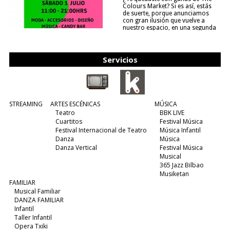
Colours Market? Si es así, estás
de suerte, porque anunciamos
con gran ilusión que vuelve a
nuestro espacio, en una segunda
edición y viene para quedarse....
(leer más)
Servicios
STREAMING
ARTES ESCÉNICAS
MÚSICA
Teatro
BBK LIVE
Cuartitos
Festival Música
Festival Internacional de Teatro
Música Infantil
Danza
Música
Danza Vertical
Festival Música
Musical
365 Jazz Bilbao
Musiketan
FAMILIAR
Musical Familiar
DANZA FAMILIAR
Infantil
Taller Infantil
Opera Txiki