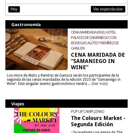
Ver espectáculos
Hoy
Gastronomía
CENA MARIDADA EN EL HOTEL
PALACIO DE SAMANIEGO CON
BODEGAS ALÚTIZ Y REMÍREZ DE
GANUZA
CENA MARIDADA DE
“SAMANIEGO IN
WINE”
Los vinos de Alútiz y Remírez de Ganuza serán los participantes de la
segunda de las cenas maridadas de la edición 2023 de "Samaniego in
Wine". Este singular evento gastronómico tendrá ...
(leer más)
Viajes
POP UP CAMPUZANO
The Colours Market -
Segunda Edición
¿Te quedaste con ganas de The