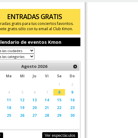
ENTRADAS GRATIS
tradas gratis para tus conciertos favoritos.
ete gratis sólo con tu email al Club Kmon.
lendario de eventos Kmon
Agosto
2026
Ma
Mi
Ju
Vi
Sa
Do
1
2
4
5
6
7
8
9
11
12
13
14
15
16
18
19
20
21
22
23
25
26
27
28
29
30
Ver espectáculos
y