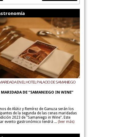
stronomía
MARIDADA EN EL HOTEL PALACIO DE SAMANIEGO
ODEGAS ALÚTIZ Y REMÍREZ DE GANUZA
 MARIDADA DE “SAMANIEGO IN WINE”
inos de Alútiz y Remírez de Ganuza serán los
cipantes de la segunda de las cenas maridadas
 edición 2023 de "Samaniego in Wine". Este
lar evento gastronómico tendrá ...
(leer más)