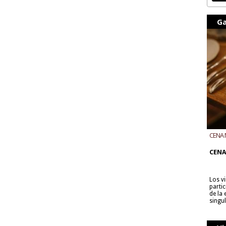
Ga
CENA 
CON B
CENA
Los v
parti
de la
singu