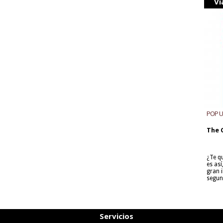
Vi
POP 
The 
¿Te q
es as
gran i
segun
Servicios