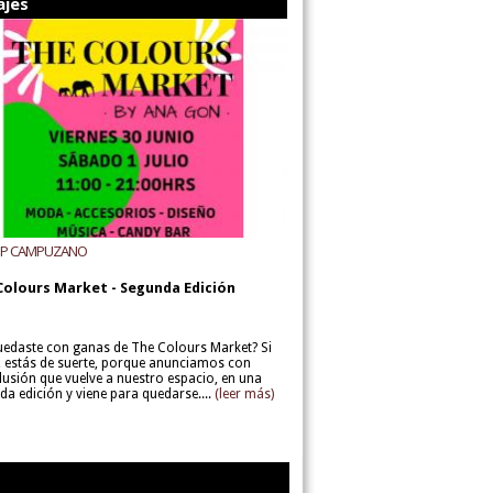
ajes
UP CAMPUZANO
Colours Market - Segunda Edición
uedaste con ganas de The Colours Market? Si
í, estás de suerte, porque anunciamos con
lusión que vuelve a nuestro espacio, en una
da edición y viene para quedarse....
(leer más)