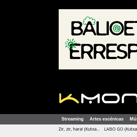
Streaming
Artes escénicas
Mú
Zir, zir, hara! (Kutxa...
LABO GO (Kutxa 