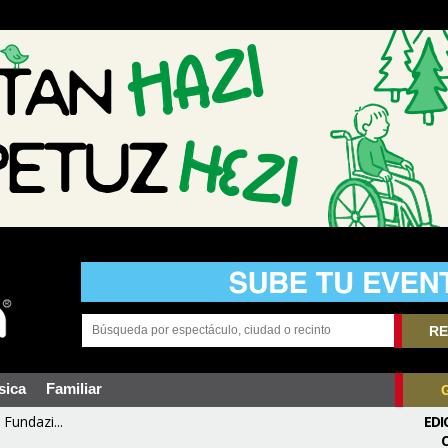
RE
sica
Familiar
Fundazi...
EDI