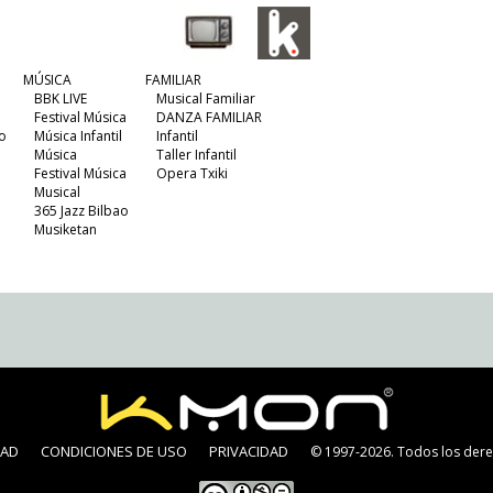
MÚSICA
FAMILIAR
BBK LIVE
Musical Familiar
Festival Música
DANZA FAMILIAR
o
Música Infantil
Infantil
Música
Taller Infantil
Festival Música
Opera Txiki
Musical
365 Jazz Bilbao
Musiketan
DAD
CONDICIONES DE USO
PRIVACIDAD
© 1997-2026. Todos los dere