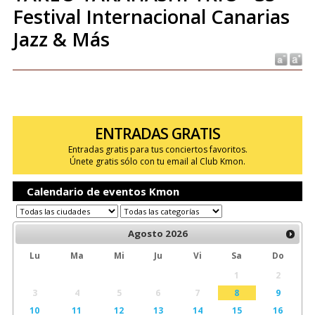
Festival Internacional Canarias
Jazz & Más
ENTRADAS GRATIS
Entradas gratis para tus conciertos favoritos.
Únete gratis sólo con tu email al Club Kmon.
Calendario de eventos Kmon
Agosto
2026
Lu
Ma
Mi
Ju
Vi
Sa
Do
1
2
3
4
5
6
7
8
9
10
11
12
13
14
15
16