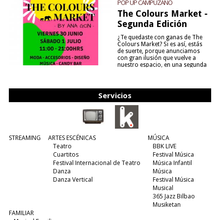
POP UP CAMPUZANO
The Colours Market -
Segunda Edición
¿Te quedaste con ganas de The
Colours Market? Si es así, estás
de suerte, porque anunciamos
con gran ilusión que vuelve a
nuestro espacio, en una segunda
edición y viene para quedarse....
(leer más)
Servicios
STREAMING
ARTES ESCÉNICAS
MÚSICA
Teatro
BBK LIVE
Cuartitos
Festival Música
Festival Internacional de Teatro
Música Infantil
Danza
Música
Danza Vertical
Festival Música
Musical
365 Jazz Bilbao
Musiketan
FAMILIAR