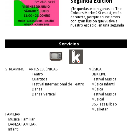
Segunda Edición
¿Te quedaste con ganas de The
Colours Market? Si es así, estás
de suerte, porque anunciamos
con gran ilusión que vuelve a
nuestro espacio, en una segunda
edición y viene para quedarse....
(leer más)
Servicios
STREAMING
ARTES ESCÉNICAS
MÚSICA
Teatro
BBK LIVE
Cuartitos
Festival Música
Festival Internacional de Teatro
Música Infantil
Danza
Música
Danza Vertical
Festival Música
Musical
365 Jazz Bilbao
Musiketan
FAMILIAR
Musical Familiar
DANZA FAMILIAR
Infantil