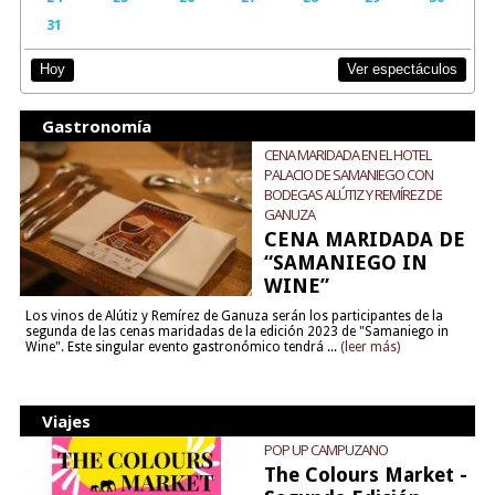
31
Ver espectáculos
Hoy
Gastronomía
CENA MARIDADA EN EL HOTEL
PALACIO DE SAMANIEGO CON
BODEGAS ALÚTIZ Y REMÍREZ DE
GANUZA
CENA MARIDADA DE
“SAMANIEGO IN
WINE”
Los vinos de Alútiz y Remírez de Ganuza serán los participantes de la
segunda de las cenas maridadas de la edición 2023 de "Samaniego in
Wine". Este singular evento gastronómico tendrá ...
(leer más)
Viajes
POP UP CAMPUZANO
The Colours Market -