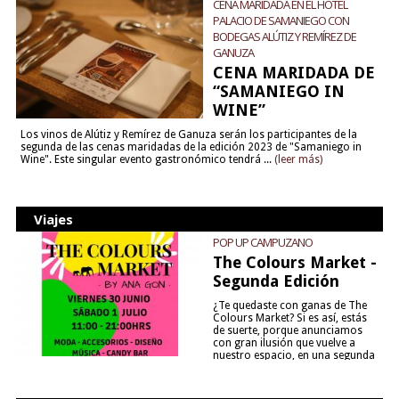
CENA MARIDADA EN EL HOTEL
PALACIO DE SAMANIEGO CON
BODEGAS ALÚTIZ Y REMÍREZ DE
GANUZA
CENA MARIDADA DE
“SAMANIEGO IN
WINE”
Los vinos de Alútiz y Remírez de Ganuza serán los participantes de la
segunda de las cenas maridadas de la edición 2023 de "Samaniego in
Wine". Este singular evento gastronómico tendrá ...
(leer más)
Viajes
POP UP CAMPUZANO
The Colours Market -
Segunda Edición
¿Te quedaste con ganas de The
Colours Market? Si es así, estás
de suerte, porque anunciamos
con gran ilusión que vuelve a
nuestro espacio, en una segunda
edición y viene para quedarse....
(leer más)