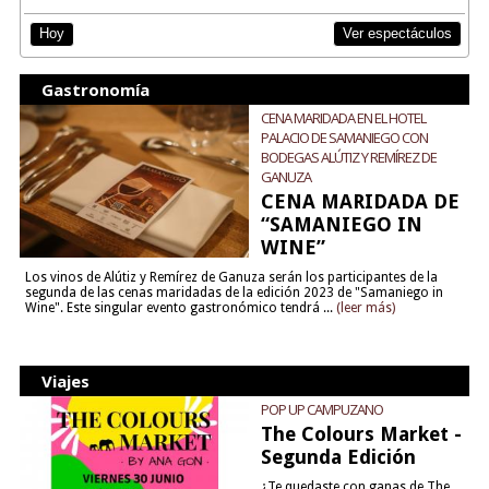
Ver espectáculos
Hoy
Gastronomía
CENA MARIDADA EN EL HOTEL
PALACIO DE SAMANIEGO CON
BODEGAS ALÚTIZ Y REMÍREZ DE
GANUZA
CENA MARIDADA DE
“SAMANIEGO IN
WINE”
Los vinos de Alútiz y Remírez de Ganuza serán los participantes de la
segunda de las cenas maridadas de la edición 2023 de "Samaniego in
Wine". Este singular evento gastronómico tendrá ...
(leer más)
Viajes
POP UP CAMPUZANO
The Colours Market -
Segunda Edición
¿Te quedaste con ganas de The