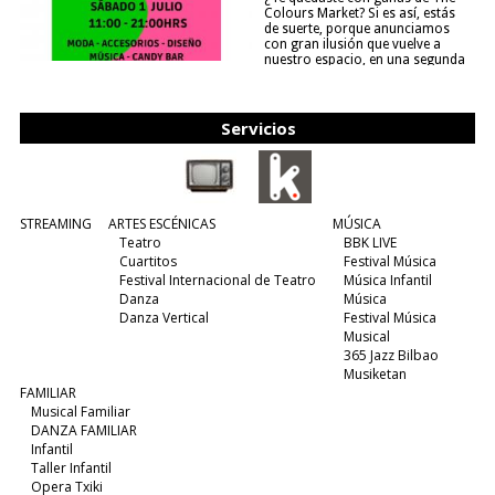
Colours Market? Si es así, estás
de suerte, porque anunciamos
con gran ilusión que vuelve a
nuestro espacio, en una segunda
edición y viene para quedarse....
(leer más)
Servicios
STREAMING
ARTES ESCÉNICAS
MÚSICA
Teatro
BBK LIVE
Cuartitos
Festival Música
Festival Internacional de Teatro
Música Infantil
Danza
Música
Danza Vertical
Festival Música
Musical
365 Jazz Bilbao
Musiketan
FAMILIAR
Musical Familiar
DANZA FAMILIAR
Infantil
Taller Infantil
Opera Txiki