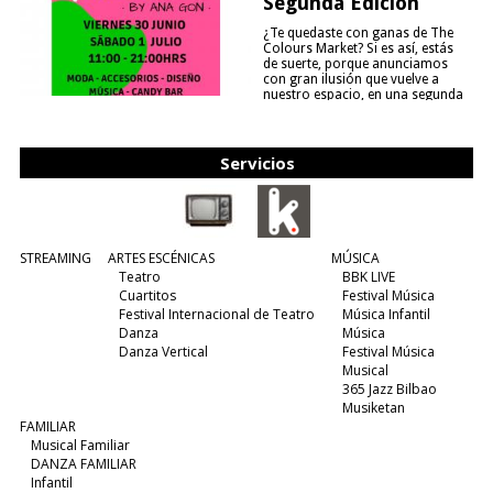
Segunda Edición
¿Te quedaste con ganas de The
Colours Market? Si es así, estás
de suerte, porque anunciamos
con gran ilusión que vuelve a
nuestro espacio, en una segunda
edición y viene para quedarse....
(leer más)
Servicios
STREAMING
ARTES ESCÉNICAS
MÚSICA
Teatro
BBK LIVE
Cuartitos
Festival Música
Festival Internacional de Teatro
Música Infantil
Danza
Música
Danza Vertical
Festival Música
Musical
365 Jazz Bilbao
Musiketan
FAMILIAR
Musical Familiar
DANZA FAMILIAR
Infantil