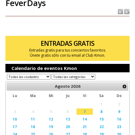
FeverDays
ENTRADAS GRATIS
Entradas gratis para tus conciertos favoritos.
Únete gratis sólo con tu email al Club Kmon.
Calendario de eventos Kmon
Agosto
2026
Lu
Ma
Mi
Ju
Vi
Sa
Do
1
2
3
4
5
6
7
8
9
10
11
12
13
14
15
16
17
18
19
20
21
22
23
24
25
26
27
28
29
30