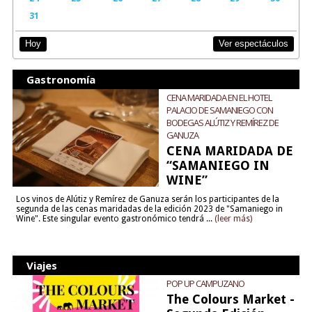
31
Ver espectáculos
Hoy
Gastronomía
CENA MARIDADA EN EL HOTEL
PALACIO DE SAMANIEGO CON
BODEGAS ALÚTIZ Y REMÍREZ DE
GANUZA
CENA MARIDADA DE
“SAMANIEGO IN
WINE”
Los vinos de Alútiz y Remírez de Ganuza serán los participantes de la
segunda de las cenas maridadas de la edición 2023 de "Samaniego in
Wine". Este singular evento gastronómico tendrá ...
(leer más)
Viajes
POP UP CAMPUZANO
The Colours Market -