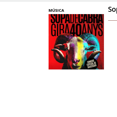
So
MÚSICA