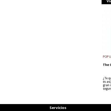
Vi
POP 
The 
¿Te q
es as
gran i
segun
Servicios