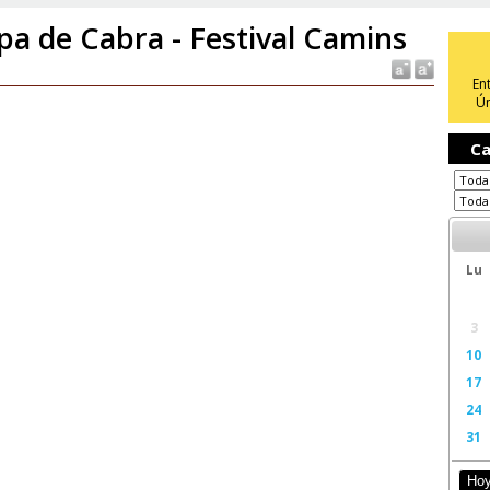
pa de Cabra - Festival Camins
En
Ún
Ca
Lu
3
10
17
24
31
Ho