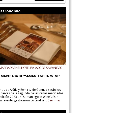
stronomía
MARIDADA EN EL HOTEL PALACIO DE SAMANIEGO
ODEGAS ALÚTIZ Y REMÍREZ DE GANUZA
 MARIDADA DE “SAMANIEGO IN WINE”
inos de Alútiz y Remírez de Ganuza serán los
cipantes de la segunda de las cenas maridadas
 edición 2023 de "Samaniego in Wine". Este
lar evento gastronómico tendrá ...
(leer más)