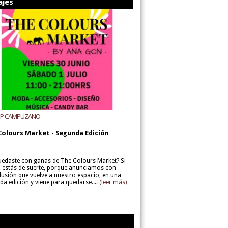
ajes
UP CAMPUZANO
Colours Market - Segunda Edición
uedaste con ganas de The Colours Market? Si
í, estás de suerte, porque anunciamos con
lusión que vuelve a nuestro espacio, en una
da edición y viene para quedarse....
(leer más)