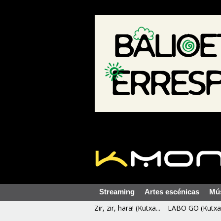
Streaming
Artes escénicas
Mú
Zir, zir, hara! (Kutxa...
LABO GO (Kutxa 