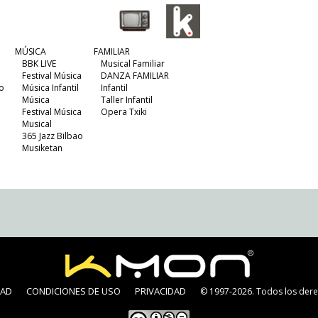
MÚSICA
FAMILIAR
BBK LIVE
Musical Familiar
Festival Música
DANZA FAMILIAR
o
Música Infantil
Infantil
Música
Taller Infantil
Festival Música
Opera Txiki
Musical
365 Jazz Bilbao
Musiketan
DAD
CONDICIONES DE USO
PRIVACIDAD
© 1997-2026. Todos los dere