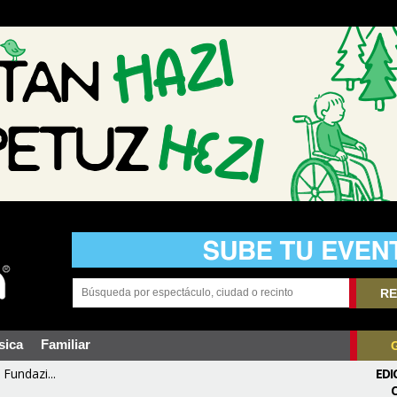
RE
sica
Familiar
Fundazi...
EDI