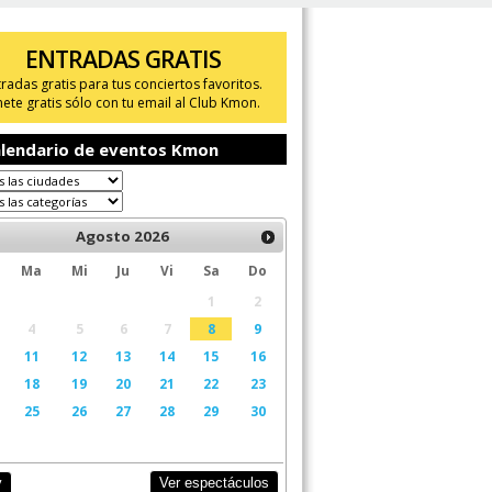
ENTRADAS GRATIS
tradas gratis para tus conciertos favoritos.
ete gratis sólo con tu email al Club Kmon.
lendario de eventos Kmon
Agosto
2026
Ma
Mi
Ju
Vi
Sa
Do
1
2
4
5
6
7
8
9
11
12
13
14
15
16
18
19
20
21
22
23
25
26
27
28
29
30
Ver espectáculos
y