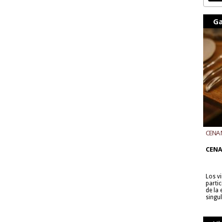
Ga
CENA 
CON B
CENA
Los v
parti
de la
singu