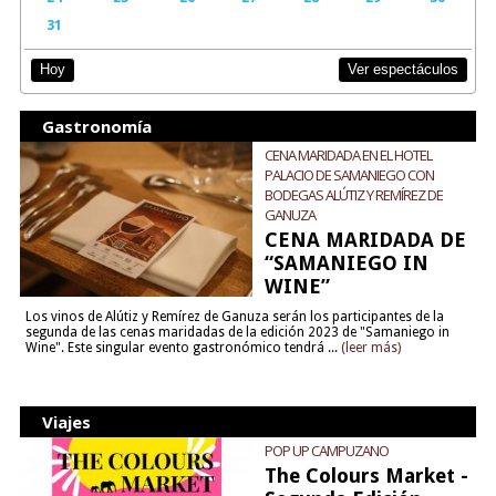
31
Ver espectáculos
Hoy
Gastronomía
CENA MARIDADA EN EL HOTEL
PALACIO DE SAMANIEGO CON
BODEGAS ALÚTIZ Y REMÍREZ DE
GANUZA
CENA MARIDADA DE
“SAMANIEGO IN
WINE”
Los vinos de Alútiz y Remírez de Ganuza serán los participantes de la
segunda de las cenas maridadas de la edición 2023 de "Samaniego in
Wine". Este singular evento gastronómico tendrá ...
(leer más)
Viajes
POP UP CAMPUZANO
The Colours Market -