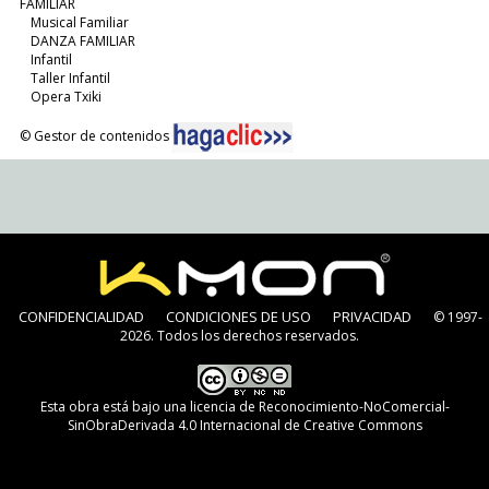
FAMILIAR
Musical Familiar
DANZA FAMILIAR
Infantil
Taller Infantil
Opera Txiki
© Gestor de contenidos
CONFIDENCIALIDAD
CONDICIONES DE USO
PRIVACIDAD
© 1997-
2026. Todos los derechos reservados.
Esta obra está bajo una
licencia de Reconocimiento-NoComercial-
SinObraDerivada 4.0 Internacional de Creative Commons