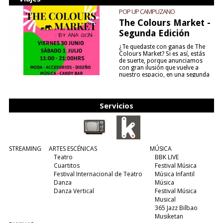
POP UP CAMPUZANO
The Colours Market -
Segunda Edición
¿Te quedaste con ganas de The
Colours Market? Si es así, estás
de suerte, porque anunciamos
con gran ilusión que vuelve a
nuestro espacio, en una segunda
edición y viene para quedarse....
(leer más)
Servicios
STREAMING
ARTES ESCÉNICAS
MÚSICA
Teatro
BBK LIVE
Cuartitos
Festival Música
Festival Internacional de Teatro
Música Infantil
Danza
Música
Danza Vertical
Festival Música
Musical
365 Jazz Bilbao
Musiketan