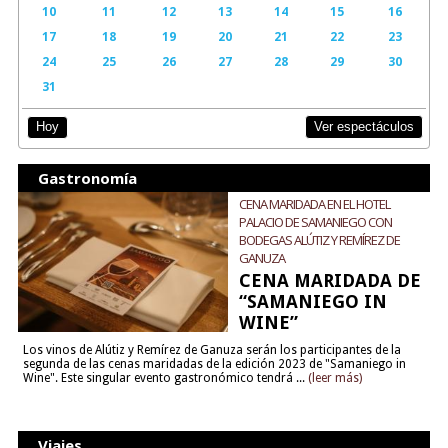
10
11
12
13
14
15
16
17
18
19
20
21
22
23
24
25
26
27
28
29
30
31
Ver espectáculos
Hoy
Gastronomía
CENA MARIDADA EN EL HOTEL
PALACIO DE SAMANIEGO CON
BODEGAS ALÚTIZ Y REMÍREZ DE
GANUZA
CENA MARIDADA DE
“SAMANIEGO IN
WINE”
Los vinos de Alútiz y Remírez de Ganuza serán los participantes de la
segunda de las cenas maridadas de la edición 2023 de "Samaniego in
Wine". Este singular evento gastronómico tendrá ...
(leer más)
Viajes