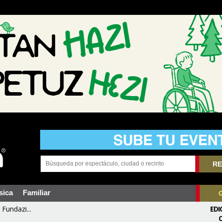
RE
sica
Familiar
Fundazi...
EDI