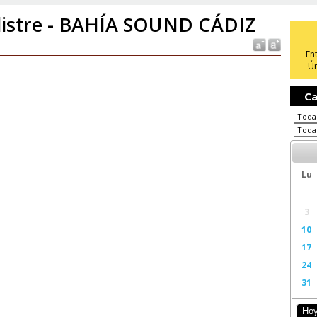
listre - BAHÍA SOUND CÁDIZ
En
Ún
Ca
Lu
3
10
17
24
31
Ho