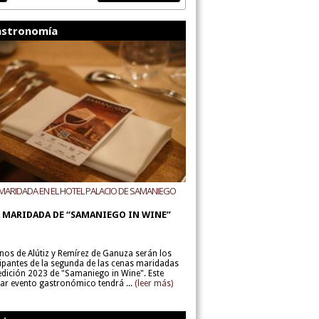
stronomía
MARIDADA EN EL HOTEL PALACIO DE SAMANIEGO
ODEGAS ALÚTIZ Y REMÍREZ DE GANUZA
 MARIDADA DE “SAMANIEGO IN WINE”
inos de Alútiz y Remírez de Ganuza serán los
cipantes de la segunda de las cenas maridadas
 edición 2023 de "Samaniego in Wine". Este
lar evento gastronómico tendrá ...
(leer más)