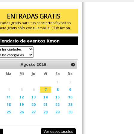
ENTRADAS GRATIS
tradas gratis para tus conciertos favoritos.
ete gratis sólo con tu email al Club Kmon.
lendario de eventos Kmon
Agosto
2026
Ma
Mi
Ju
Vi
Sa
Do
1
2
4
5
6
7
8
9
11
12
13
14
15
16
18
19
20
21
22
23
25
26
27
28
29
30
Ver espectáculos
y