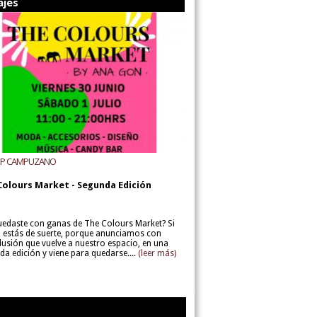
ajes
UP CAMPUZANO
Colours Market - Segunda Edición
uedaste con ganas de The Colours Market? Si
í, estás de suerte, porque anunciamos con
lusión que vuelve a nuestro espacio, en una
da edición y viene para quedarse....
(leer más)