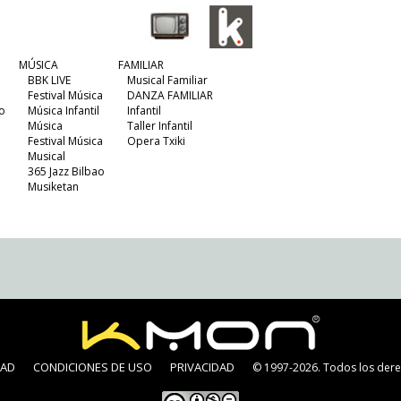
MÚSICA
FAMILIAR
BBK LIVE
Musical Familiar
Festival Música
DANZA FAMILIAR
o
Música Infantil
Infantil
Música
Taller Infantil
Festival Música
Opera Txiki
Musical
365 Jazz Bilbao
Musiketan
DAD
CONDICIONES DE USO
PRIVACIDAD
© 1997-2026. Todos los dere