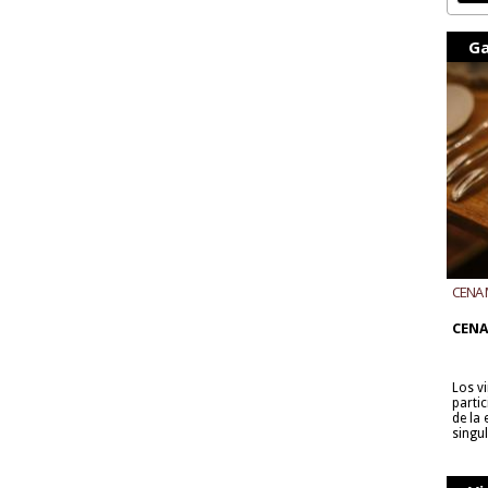
Ga
CENA 
CON B
CENA
Los v
parti
de la
singu