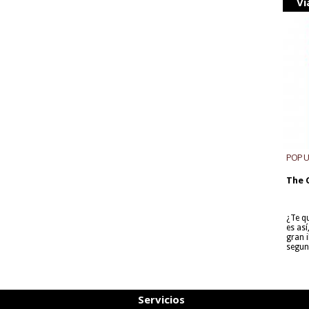
Vi
POP 
The 
¿Te q
es as
gran i
segun
Servicios