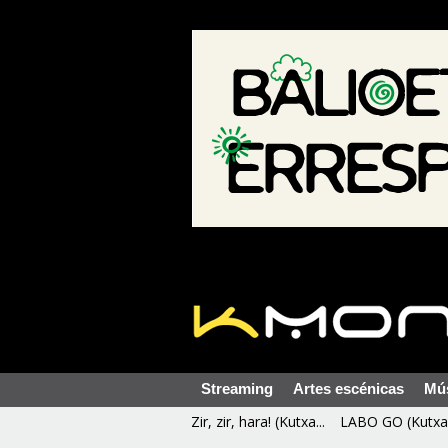
Streaming
Artes escénicas
Mú
Zir, zir, hara! (Kutxa...
LABO GO (Kutxa 