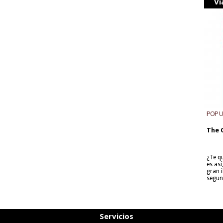
Vi
POP 
The 
¿Te q
es as
gran i
segun
Servicios