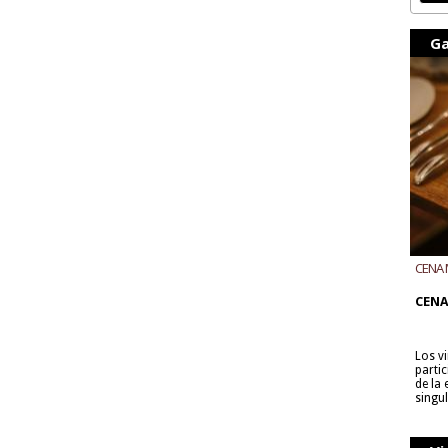
Ga
CENA 
CON B
CENA
Los v
parti
de la
singu