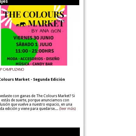
ajes
UP CAMPUZANO
Colours Market - Segunda Edición
uedaste con ganas de The Colours Market? Si
í, estás de suerte, porque anunciamos con
lusión que vuelve a nuestro espacio, en una
da edición y viene para quedarse....
(leer más)