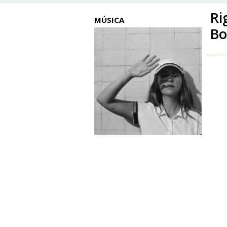
Ri
MÚSICA
Bo