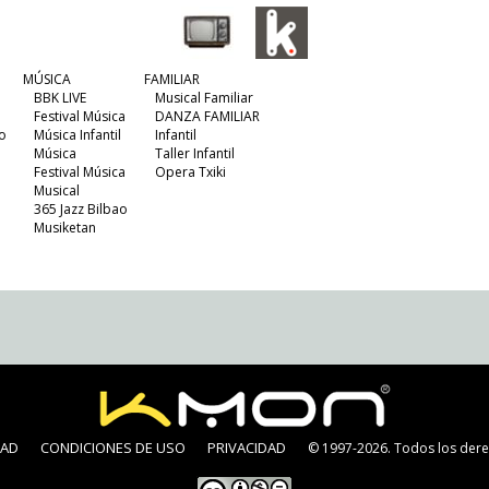
MÚSICA
FAMILIAR
BBK LIVE
Musical Familiar
Festival Música
DANZA FAMILIAR
o
Música Infantil
Infantil
Música
Taller Infantil
Festival Música
Opera Txiki
Musical
365 Jazz Bilbao
Musiketan
DAD
CONDICIONES DE USO
PRIVACIDAD
© 1997-2026. Todos los dere