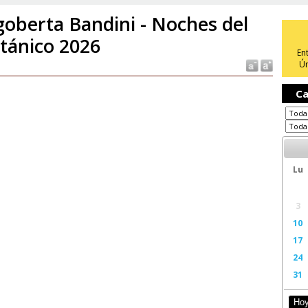
goberta Bandini - Noches del
tánico 2026
En
Ún
Ca
Lu
3
10
17
24
31
Ho