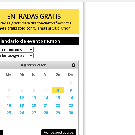
ENTRADAS GRATIS
tradas gratis para tus conciertos favoritos.
ete gratis sólo con tu email al Club Kmon.
lendario de eventos Kmon
Agosto
2026
Ma
Mi
Ju
Vi
Sa
Do
1
2
4
5
6
7
8
9
11
12
13
14
15
16
18
19
20
21
22
23
25
26
27
28
29
30
Ver espectáculos
y