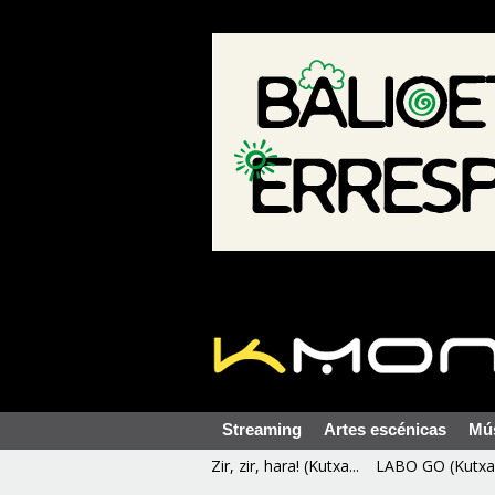
Streaming
Artes escénicas
Mú
Zir, zir, hara! (Kutxa...
LABO GO (Kutxa 