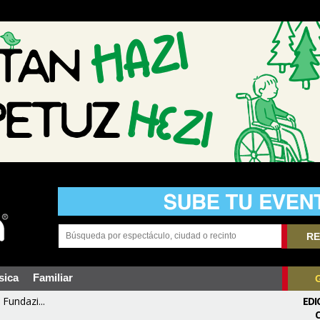
RE
sica
Familiar
Fundazi...
EDI