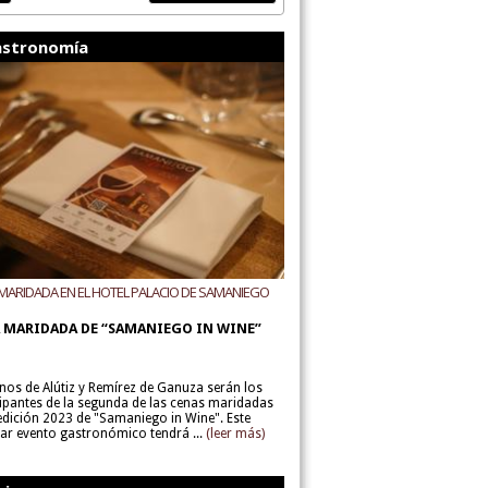
stronomía
MARIDADA EN EL HOTEL PALACIO DE SAMANIEGO
ODEGAS ALÚTIZ Y REMÍREZ DE GANUZA
 MARIDADA DE “SAMANIEGO IN WINE”
inos de Alútiz y Remírez de Ganuza serán los
cipantes de la segunda de las cenas maridadas
 edición 2023 de "Samaniego in Wine". Este
lar evento gastronómico tendrá ...
(leer más)