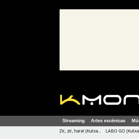
Streaming
Artes escénicas
Mú
Zir, zir, hara! (Kutxa...
LABO GO (Kutxa 