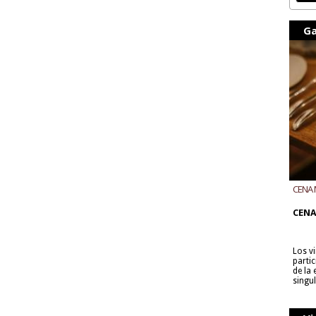
Ga
CENA 
CON B
CENA
Los v
parti
de la
singu