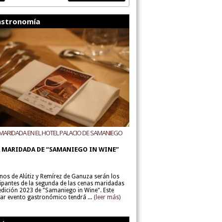
stronomía
MARIDADA EN EL HOTEL PALACIO DE SAMANIEGO
ODEGAS ALÚTIZ Y REMÍREZ DE GANUZA
 MARIDADA DE “SAMANIEGO IN WINE”
inos de Alútiz y Remírez de Ganuza serán los
cipantes de la segunda de las cenas maridadas
 edición 2023 de "Samaniego in Wine". Este
lar evento gastronómico tendrá ...
(leer más)