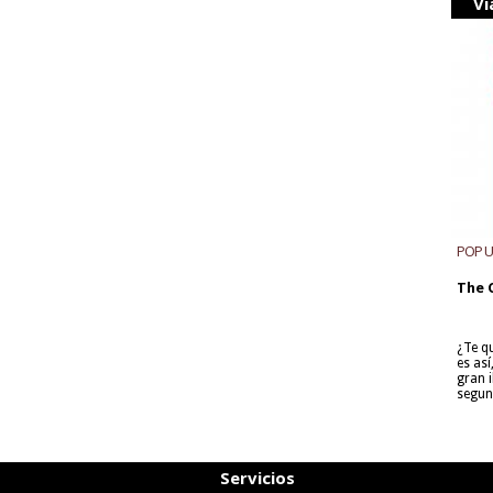
Vi
POP 
The 
¿Te q
es as
gran i
segun
Servicios