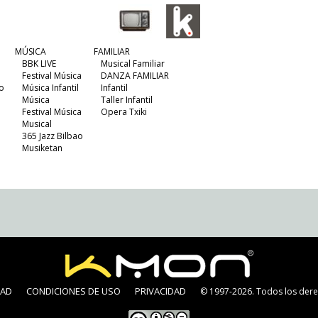
MÚSICA
FAMILIAR
BBK LIVE
Musical Familiar
Festival Música
DANZA FAMILIAR
o
Música Infantil
Infantil
Música
Taller Infantil
Festival Música
Opera Txiki
Musical
365 Jazz Bilbao
Musiketan
DAD
CONDICIONES DE USO
PRIVACIDAD
© 1997-2026. Todos los dere