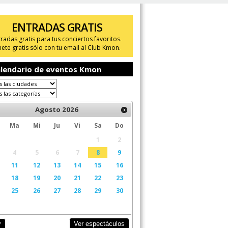
ENTRADAS GRATIS
tradas gratis para tus conciertos favoritos.
ete gratis sólo con tu email al Club Kmon.
lendario de eventos Kmon
Agosto
2026
Ma
Mi
Ju
Vi
Sa
Do
1
2
4
5
6
7
8
9
11
12
13
14
15
16
18
19
20
21
22
23
25
26
27
28
29
30
Ver espectáculos
y