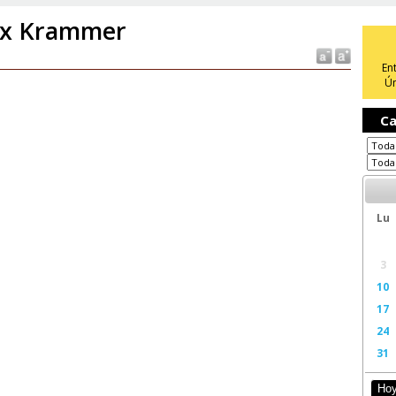
x Krammer
En
Ún
Ca
Lu
3
10
17
24
31
Ho