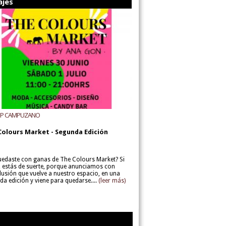
ajes
UP CAMPUZANO
Colours Market - Segunda Edición
uedaste con ganas de The Colours Market? Si
í, estás de suerte, porque anunciamos con
lusión que vuelve a nuestro espacio, en una
da edición y viene para quedarse....
(leer más)