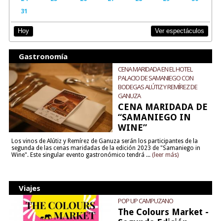
31
Ver espectáculos
Hoy
Gastronomía
CENA MARIDADA EN EL HOTEL
PALACIO DE SAMANIEGO CON
BODEGAS ALÚTIZ Y REMÍREZ DE
GANUZA
CENA MARIDADA DE
“SAMANIEGO IN
WINE”
Los vinos de Alútiz y Remírez de Ganuza serán los participantes de la
segunda de las cenas maridadas de la edición 2023 de "Samaniego in
Wine". Este singular evento gastronómico tendrá ...
(leer más)
Viajes
POP UP CAMPUZANO
The Colours Market -