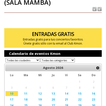
(SALA MAMBA)
ENTRADAS GRATIS
Entradas gratis para tus conciertos favoritos.
Únete gratis sólo con tu email al Club Kmon.
Calendario de eventos Kmon
Agosto
2026
Lu
Ma
Mi
Ju
Vi
Sa
Do
1
2
3
4
5
6
7
8
9
10
11
12
13
14
15
16
17
18
19
20
21
22
23
24
25
26
27
28
29
30