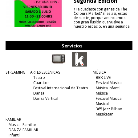
Segunda Edición
¿Te quedaste con ganas de The
Colours Market? Si es así, estás
de suerte, porque anunciamos
con gran ilusión que vuelve a
nuestro espacio, en una segunda
edición y viene para quedarse....
(leer más)
Servicios
STREAMING
ARTES ESCÉNICAS
MÚSICA
Teatro
BBK LIVE
Cuartitos
Festival Música
Festival Internacional de Teatro
Música Infantil
Danza
Música
Danza Vertical
Festival Música
Musical
365 Jazz Bilbao
Musiketan
FAMILIAR
Musical Familiar
DANZA FAMILIAR
Infantil