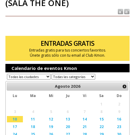
(SALA THE ONE)
ENTRADAS GRATIS
Entradas gratis para tus conciertos favoritos.
Únete gratis sólo con tu email al Club Kmon.
Calendario de eventos Kmon
Agosto
2026
Lu
Ma
Mi
Ju
Vi
Sa
Do
1
2
3
4
5
6
7
8
9
10
11
12
13
14
15
16
17
18
19
20
21
22
23
24
25
26
27
28
29
30