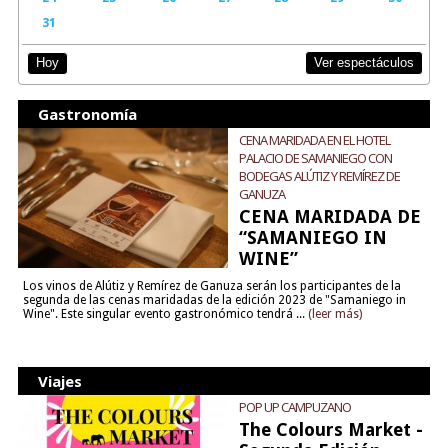
31
Ver espectáculos
Hoy
Gastronomía
CENA MARIDADA EN EL HOTEL
PALACIO DE SAMANIEGO CON
BODEGAS ALÚTIZ Y REMÍREZ DE
GANUZA
CENA MARIDADA DE
“SAMANIEGO IN
WINE”
Los vinos de Alútiz y Remírez de Ganuza serán los participantes de la
segunda de las cenas maridadas de la edición 2023 de "Samaniego in
Wine". Este singular evento gastronómico tendrá ...
(leer más)
Viajes
POP UP CAMPUZANO
The Colours Market -