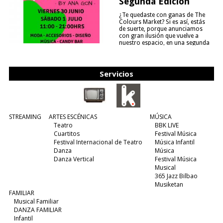
Segunda Edición
¿Te quedaste con ganas de The
Colours Market? Si es así, estás
de suerte, porque anunciamos
con gran ilusión que vuelve a
nuestro espacio, en una segunda
edición y viene para quedarse....
(leer más)
Servicios
STREAMING
ARTES ESCÉNICAS
MÚSICA
Teatro
BBK LIVE
Cuartitos
Festival Música
Festival Internacional de Teatro
Música Infantil
Danza
Música
Danza Vertical
Festival Música
Musical
365 Jazz Bilbao
Musiketan
FAMILIAR
Musical Familiar
DANZA FAMILIAR
Infantil