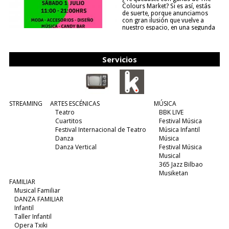
Colours Market? Si es así, estás
de suerte, porque anunciamos
con gran ilusión que vuelve a
nuestro espacio, en una segunda
edición y viene para quedarse....
(leer más)
Servicios
STREAMING
ARTES ESCÉNICAS
MÚSICA
Teatro
BBK LIVE
Cuartitos
Festival Música
Festival Internacional de Teatro
Música Infantil
Danza
Música
Danza Vertical
Festival Música
Musical
365 Jazz Bilbao
Musiketan
FAMILIAR
Musical Familiar
DANZA FAMILIAR
Infantil
Taller Infantil
Opera Txiki