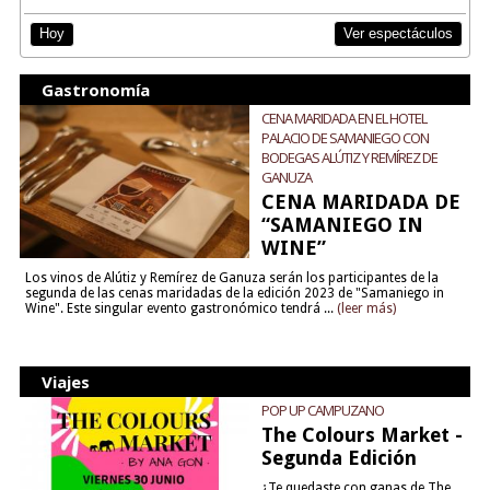
Ver espectáculos
Hoy
Gastronomía
CENA MARIDADA EN EL HOTEL
PALACIO DE SAMANIEGO CON
BODEGAS ALÚTIZ Y REMÍREZ DE
GANUZA
CENA MARIDADA DE
“SAMANIEGO IN
WINE”
Los vinos de Alútiz y Remírez de Ganuza serán los participantes de la
segunda de las cenas maridadas de la edición 2023 de "Samaniego in
Wine". Este singular evento gastronómico tendrá ...
(leer más)
Viajes
POP UP CAMPUZANO
The Colours Market -
Segunda Edición
¿Te quedaste con ganas de The