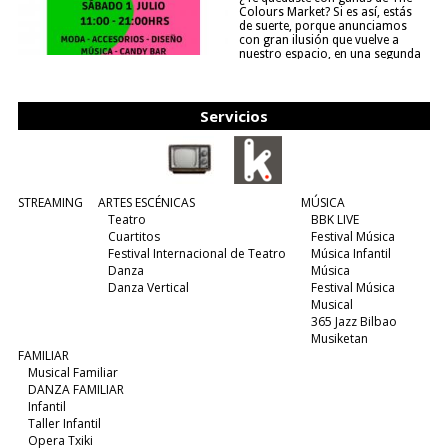
Colours Market? Si es así, estás
de suerte, porque anunciamos
con gran ilusión que vuelve a
nuestro espacio, en una segunda
edición y viene para quedarse....
(leer más)
Servicios
STREAMING
ARTES ESCÉNICAS
MÚSICA
Teatro
BBK LIVE
Cuartitos
Festival Música
Festival Internacional de Teatro
Música Infantil
Danza
Música
Danza Vertical
Festival Música
Musical
365 Jazz Bilbao
Musiketan
FAMILIAR
Musical Familiar
DANZA FAMILIAR
Infantil
Taller Infantil
Opera Txiki