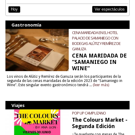
Ver espectáculos
Hoy
Gastronomía
CENA MARIDADA EN EL HOTEL
PALACIO DE SAMANIEGO CON
BODEGAS ALÚTIZ Y REMÍREZ DE
GANUZA
CENA MARIDADA DE
“SAMANIEGO IN
WINE”
Los vinos de Alútiz y Remírez de Ganuza serán los participantes de la
segunda de las cenas maridadas de la edición 2023 de "Samaniego in
Wine". Este singular evento gastronómico tendrá ...
(leer más)
Viajes
POP UP CAMPUZANO
The Colours Market -
Segunda Edición
¿Te quedaste con ganas de The