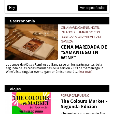
Ver espectáculos
Hoy
Gastronomía
CENA MARIDADA EN EL HOTEL
PALACIO DE SAMANIEGO CON
BODEGAS ALÚTIZ Y REMÍREZ DE
GANUZA
CENA MARIDADA DE
“SAMANIEGO IN
WINE”
Los vinos de Alútiz y Remírez de Ganuza serán los participantes de la
segunda de las cenas maridadas de la edición 2023 de "Samaniego in
Wine". Este singular evento gastronómico tendrá ...
(leer más)
Viajes
POP UP CAMPUZANO
The Colours Market -
Segunda Edición
¿Te quedaste con ganas de The