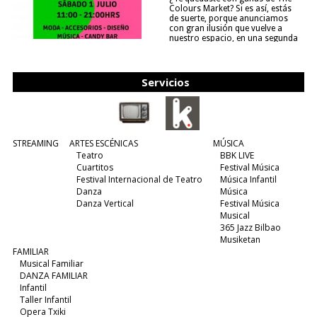
Colours Market? Si es así, estás
de suerte, porque anunciamos
con gran ilusión que vuelve a
nuestro espacio, en una segunda
edición y viene para quedarse....
(leer más)
Servicios
STREAMING
ARTES ESCÉNICAS
MÚSICA
Teatro
BBK LIVE
Cuartitos
Festival Música
Festival Internacional de Teatro
Música Infantil
Danza
Música
Danza Vertical
Festival Música
Musical
365 Jazz Bilbao
Musiketan
FAMILIAR
Musical Familiar
DANZA FAMILIAR
Infantil
Taller Infantil
Opera Txiki