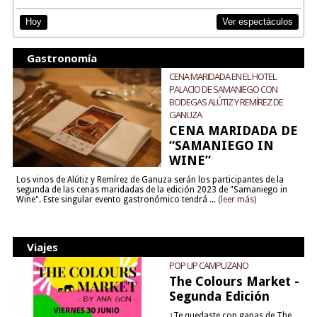
Ver espectáculos
Hoy
Gastronomía
CENA MARIDADA EN EL HOTEL
PALACIO DE SAMANIEGO CON
BODEGAS ALÚTIZ Y REMÍREZ DE
GANUZA
CENA MARIDADA DE
“SAMANIEGO IN
WINE”
Los vinos de Alútiz y Remírez de Ganuza serán los participantes de la
segunda de las cenas maridadas de la edición 2023 de "Samaniego in
Wine". Este singular evento gastronómico tendrá ...
(leer más)
Viajes
POP UP CAMPUZANO
The Colours Market -
Segunda Edición
¿Te quedaste con ganas de The