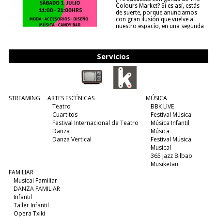
Colours Market? Si es así, estás
de suerte, porque anunciamos
con gran ilusión que vuelve a
nuestro espacio, en una segunda
edición y viene para quedarse....
(leer más)
Servicios
STREAMING
ARTES ESCÉNICAS
MÚSICA
Teatro
BBK LIVE
Cuartitos
Festival Música
Festival Internacional de Teatro
Música Infantil
Danza
Música
Danza Vertical
Festival Música
Musical
365 Jazz Bilbao
Musiketan
FAMILIAR
Musical Familiar
DANZA FAMILIAR
Infantil
Taller Infantil
Opera Txiki