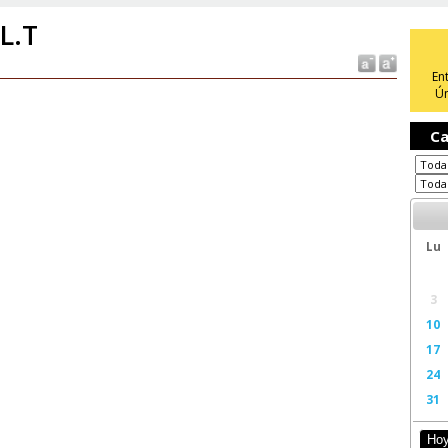
 L.T
En
Ún
Ca
Lu
3
10
17
24
31
Ho