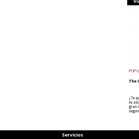
Vi
POP 
The 
¿Te q
es as
gran i
segun
Servicios