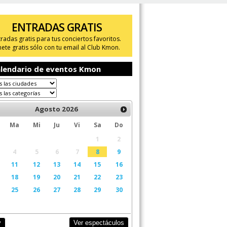
ENTRADAS GRATIS
tradas gratis para tus conciertos favoritos.
ete gratis sólo con tu email al Club Kmon.
lendario de eventos Kmon
Agosto
2026
Ma
Mi
Ju
Vi
Sa
Do
1
2
4
5
6
7
8
9
11
12
13
14
15
16
18
19
20
21
22
23
25
26
27
28
29
30
Ver espectáculos
y