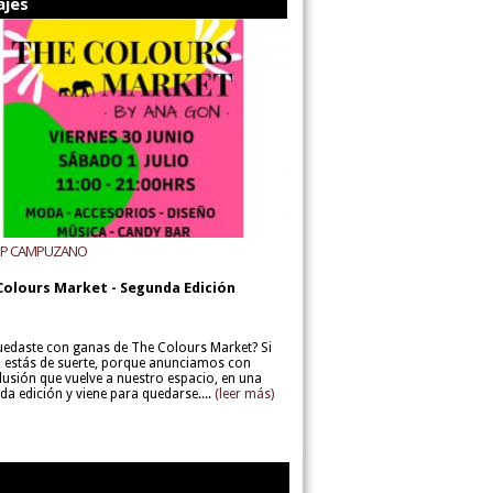
ajes
UP CAMPUZANO
Colours Market - Segunda Edición
uedaste con ganas de The Colours Market? Si
í, estás de suerte, porque anunciamos con
lusión que vuelve a nuestro espacio, en una
da edición y viene para quedarse....
(leer más)