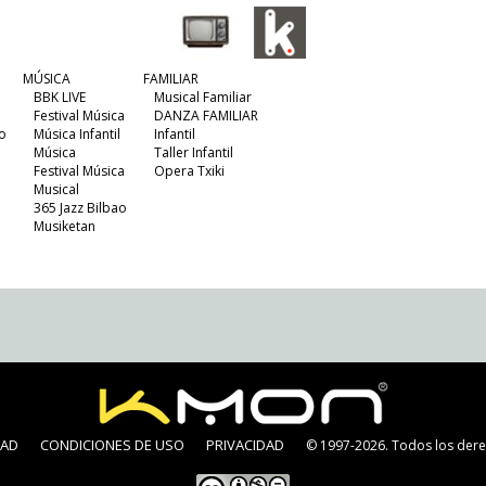
MÚSICA
FAMILIAR
BBK LIVE
Musical Familiar
Festival Música
DANZA FAMILIAR
o
Música Infantil
Infantil
Música
Taller Infantil
Festival Música
Opera Txiki
Musical
365 Jazz Bilbao
Musiketan
DAD
CONDICIONES DE USO
PRIVACIDAD
© 1997-2026. Todos los dere