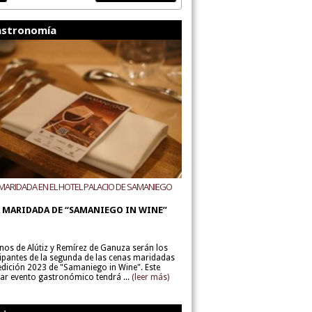
stronomía
MARIDADA EN EL HOTEL PALACIO DE SAMANIEGO
ODEGAS ALÚTIZ Y REMÍREZ DE GANUZA
 MARIDADA DE “SAMANIEGO IN WINE”
inos de Alútiz y Remírez de Ganuza serán los
cipantes de la segunda de las cenas maridadas
 edición 2023 de "Samaniego in Wine". Este
lar evento gastronómico tendrá ...
(leer más)