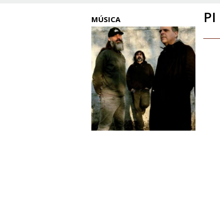
PI
MÚSICA