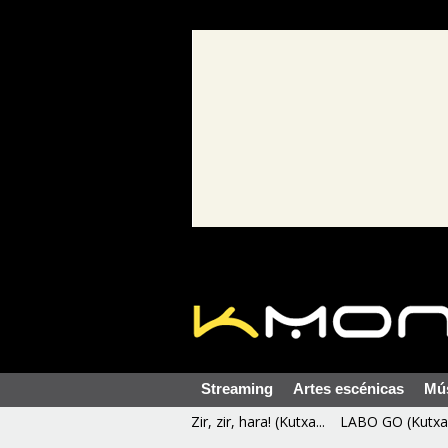
Streaming
Artes escénicas
Mú
Zir, zir, hara! (Kutxa...
LABO GO (Kutxa 