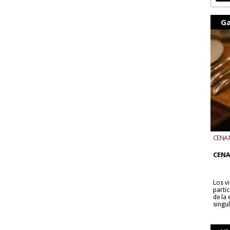
Ga
CENA 
CON B
CENA
Los v
parti
de la
singu