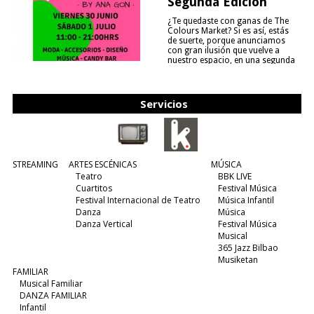
Segunda Edición
¿Te quedaste con ganas de The
Colours Market? Si es así, estás
de suerte, porque anunciamos
con gran ilusión que vuelve a
nuestro espacio, en una segunda
edición y viene para quedarse....
(leer más)
Servicios
STREAMING
ARTES ESCÉNICAS
MÚSICA
Teatro
BBK LIVE
Cuartitos
Festival Música
Festival Internacional de Teatro
Música Infantil
Danza
Música
Danza Vertical
Festival Música
Musical
365 Jazz Bilbao
Musiketan
FAMILIAR
Musical Familiar
DANZA FAMILIAR
Infantil