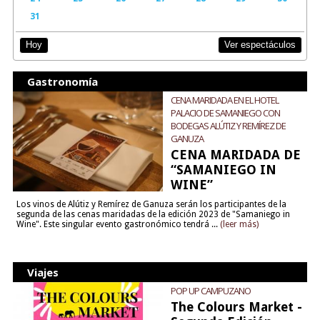
31
Ver espectáculos
Hoy
Gastronomía
CENA MARIDADA EN EL HOTEL
PALACIO DE SAMANIEGO CON
BODEGAS ALÚTIZ Y REMÍREZ DE
GANUZA
CENA MARIDADA DE
“SAMANIEGO IN
WINE”
Los vinos de Alútiz y Remírez de Ganuza serán los participantes de la
segunda de las cenas maridadas de la edición 2023 de "Samaniego in
Wine". Este singular evento gastronómico tendrá ...
(leer más)
Viajes
POP UP CAMPUZANO
The Colours Market -