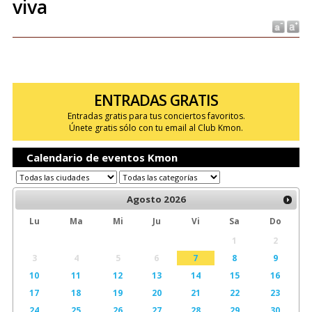
viva
ENTRADAS GRATIS
Entradas gratis para tus conciertos favoritos.
Únete gratis sólo con tu email al Club Kmon.
Calendario de eventos Kmon
Agosto
2026
Lu
Ma
Mi
Ju
Vi
Sa
Do
1
2
3
4
5
6
7
8
9
10
11
12
13
14
15
16
17
18
19
20
21
22
23
24
25
26
27
28
29
30