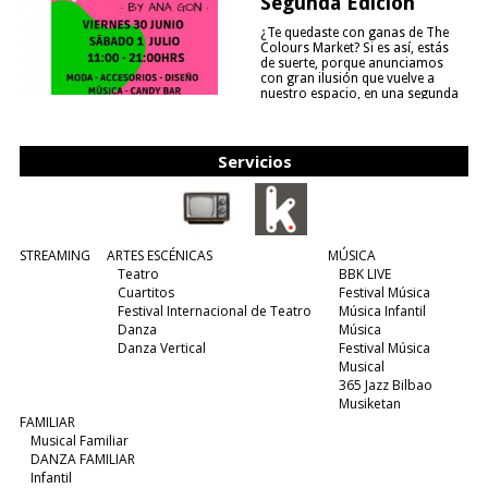
Segunda Edición
¿Te quedaste con ganas de The
Colours Market? Si es así, estás
de suerte, porque anunciamos
con gran ilusión que vuelve a
nuestro espacio, en una segunda
edición y viene para quedarse....
(leer más)
Servicios
STREAMING
ARTES ESCÉNICAS
MÚSICA
Teatro
BBK LIVE
Cuartitos
Festival Música
Festival Internacional de Teatro
Música Infantil
Danza
Música
Danza Vertical
Festival Música
Musical
365 Jazz Bilbao
Musiketan
FAMILIAR
Musical Familiar
DANZA FAMILIAR
Infantil