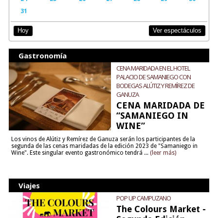
31
Ver espectáculos
Hoy
Gastronomía
CENA MARIDADA EN EL HOTEL
PALACIO DE SAMANIEGO CON
BODEGAS ALÚTIZ Y REMÍREZ DE
GANUZA
CENA MARIDADA DE
“SAMANIEGO IN
WINE”
Los vinos de Alútiz y Remírez de Ganuza serán los participantes de la
segunda de las cenas maridadas de la edición 2023 de "Samaniego in
Wine". Este singular evento gastronómico tendrá ...
(leer más)
Viajes
POP UP CAMPUZANO
The Colours Market -