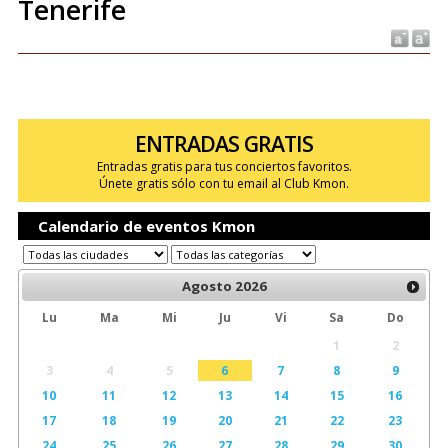
Tenerife
ENTRADAS GRATIS
Entradas gratis para tus conciertos favoritos.
Únete gratis sólo con tu email al Club Kmon.
Calendario de eventos Kmon
Agosto
2026
Lu
Ma
Mi
Ju
Vi
Sa
Do
1
2
3
4
5
6
7
8
9
10
11
12
13
14
15
16
17
18
19
20
21
22
23
24
25
26
27
28
29
30