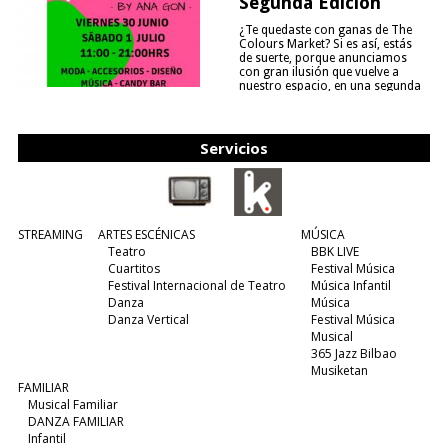
Segunda Edición
¿Te quedaste con ganas de The
Colours Market? Si es así, estás
de suerte, porque anunciamos
con gran ilusión que vuelve a
nuestro espacio, en una segunda
edición y viene para quedarse....
(leer más)
Servicios
STREAMING
ARTES ESCÉNICAS
MÚSICA
Teatro
BBK LIVE
Cuartitos
Festival Música
Festival Internacional de Teatro
Música Infantil
Danza
Música
Danza Vertical
Festival Música
Musical
365 Jazz Bilbao
Musiketan
FAMILIAR
Musical Familiar
DANZA FAMILIAR
Infantil