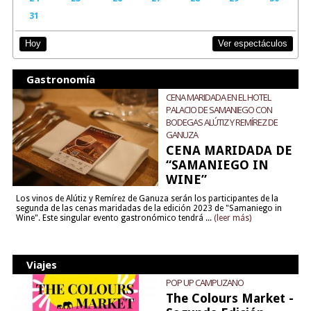
31
Ver espectáculos
Hoy
Gastronomía
CENA MARIDADA EN EL HOTEL
PALACIO DE SAMANIEGO CON
BODEGAS ALÚTIZ Y REMÍREZ DE
GANUZA
CENA MARIDADA DE
“SAMANIEGO IN
WINE”
Los vinos de Alútiz y Remírez de Ganuza serán los participantes de la
segunda de las cenas maridadas de la edición 2023 de "Samaniego in
Wine". Este singular evento gastronómico tendrá ...
(leer más)
Viajes
POP UP CAMPUZANO
The Colours Market -