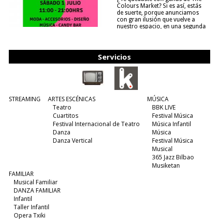
Colours Market? Si es así, estás
de suerte, porque anunciamos
con gran ilusión que vuelve a
nuestro espacio, en una segunda
edición y viene para quedarse....
(leer más)
Servicios
STREAMING
ARTES ESCÉNICAS
MÚSICA
Teatro
BBK LIVE
Cuartitos
Festival Música
Festival Internacional de Teatro
Música Infantil
Danza
Música
Danza Vertical
Festival Música
Musical
365 Jazz Bilbao
Musiketan
FAMILIAR
Musical Familiar
DANZA FAMILIAR
Infantil
Taller Infantil
Opera Txiki