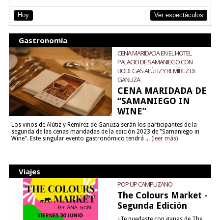
Ver espectáculos
Hoy
Gastronomía
CENA MARIDADA EN EL HOTEL
PALACIO DE SAMANIEGO CON
BODEGAS ALÚTIZ Y REMÍREZ DE
GANUZA
CENA MARIDADA DE
“SAMANIEGO IN
WINE”
Los vinos de Alútiz y Remírez de Ganuza serán los participantes de la
segunda de las cenas maridadas de la edición 2023 de "Samaniego in
Wine". Este singular evento gastronómico tendrá ...
(leer más)
Viajes
POP UP CAMPUZANO
The Colours Market -
Segunda Edición
¿Te quedaste con ganas de The