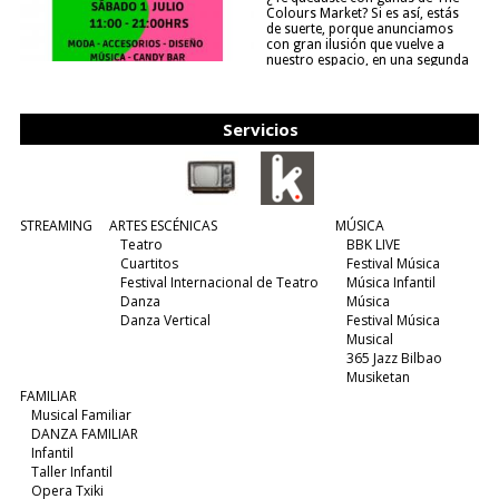
Colours Market? Si es así, estás
de suerte, porque anunciamos
con gran ilusión que vuelve a
nuestro espacio, en una segunda
edición y viene para quedarse....
(leer más)
Servicios
STREAMING
ARTES ESCÉNICAS
MÚSICA
Teatro
BBK LIVE
Cuartitos
Festival Música
Festival Internacional de Teatro
Música Infantil
Danza
Música
Danza Vertical
Festival Música
Musical
365 Jazz Bilbao
Musiketan
FAMILIAR
Musical Familiar
DANZA FAMILIAR
Infantil
Taller Infantil
Opera Txiki