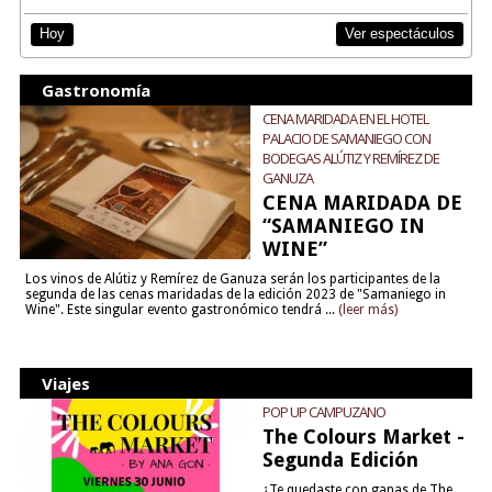
Ver espectáculos
Hoy
Gastronomía
CENA MARIDADA EN EL HOTEL
PALACIO DE SAMANIEGO CON
BODEGAS ALÚTIZ Y REMÍREZ DE
GANUZA
CENA MARIDADA DE
“SAMANIEGO IN
WINE”
Los vinos de Alútiz y Remírez de Ganuza serán los participantes de la
segunda de las cenas maridadas de la edición 2023 de "Samaniego in
Wine". Este singular evento gastronómico tendrá ...
(leer más)
Viajes
POP UP CAMPUZANO
The Colours Market -
Segunda Edición
¿Te quedaste con ganas de The