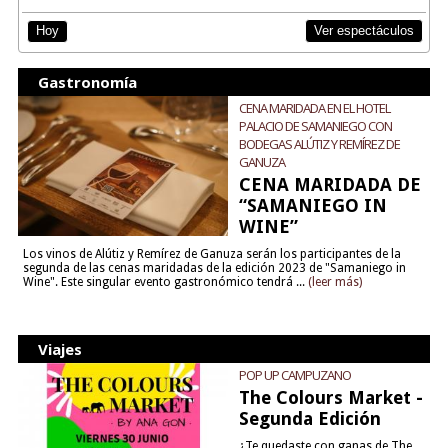
Ver espectáculos
Hoy
Gastronomía
CENA MARIDADA EN EL HOTEL
PALACIO DE SAMANIEGO CON
BODEGAS ALÚTIZ Y REMÍREZ DE
GANUZA
CENA MARIDADA DE
“SAMANIEGO IN
WINE”
Los vinos de Alútiz y Remírez de Ganuza serán los participantes de la
segunda de las cenas maridadas de la edición 2023 de "Samaniego in
Wine". Este singular evento gastronómico tendrá ...
(leer más)
Viajes
POP UP CAMPUZANO
The Colours Market -
Segunda Edición
¿Te quedaste con ganas de The