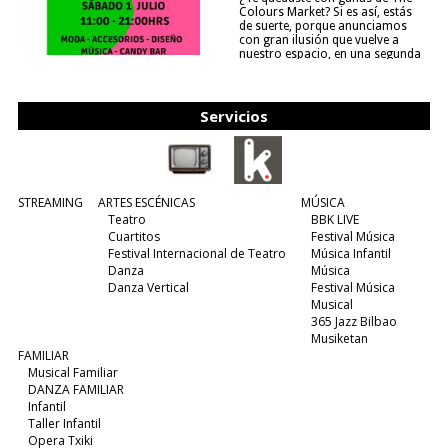
Colours Market? Si es así, estás
de suerte, porque anunciamos
con gran ilusión que vuelve a
nuestro espacio, en una segunda
edición y viene para quedarse....
(leer más)
Servicios
STREAMING
ARTES ESCÉNICAS
MÚSICA
Teatro
BBK LIVE
Cuartitos
Festival Música
Festival Internacional de Teatro
Música Infantil
Danza
Música
Danza Vertical
Festival Música
Musical
365 Jazz Bilbao
Musiketan
FAMILIAR
Musical Familiar
DANZA FAMILIAR
Infantil
Taller Infantil
Opera Txiki