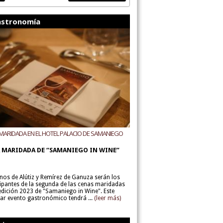
stronomía
MARIDADA EN EL HOTEL PALACIO DE SAMANIEGO
ODEGAS ALÚTIZ Y REMÍREZ DE GANUZA
 MARIDADA DE “SAMANIEGO IN WINE”
inos de Alútiz y Remírez de Ganuza serán los
cipantes de la segunda de las cenas maridadas
 edición 2023 de "Samaniego in Wine". Este
lar evento gastronómico tendrá ...
(leer más)