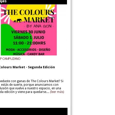
ajes
UP CAMPUZANO
Colours Market - Segunda Edición
uedaste con ganas de The Colours Market? Si
í, estás de suerte, porque anunciamos con
lusión que vuelve a nuestro espacio, en una
da edición y viene para quedarse....
(leer más)