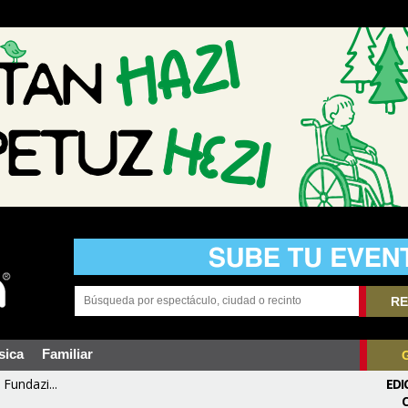
RE
sica
Familiar
Fundazi...
EDI