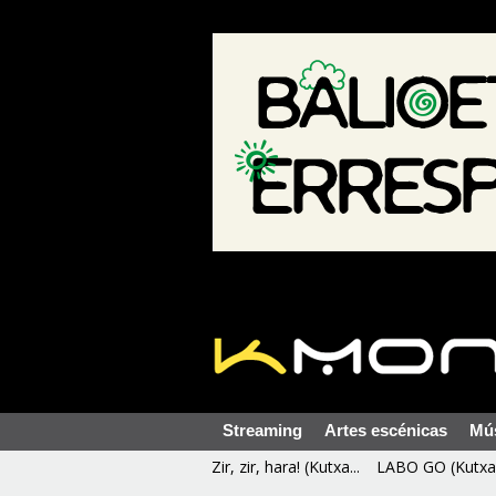
Streaming
Artes escénicas
Mú
Zir, zir, hara! (Kutxa...
LABO GO (Kutxa 