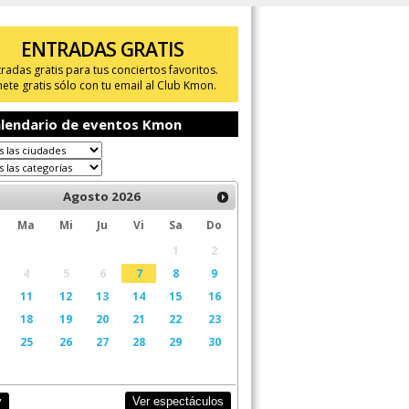
ENTRADAS GRATIS
tradas gratis para tus conciertos favoritos.
ete gratis sólo con tu email al Club Kmon.
lendario de eventos Kmon
Agosto
2026
Ma
Mi
Ju
Vi
Sa
Do
1
2
4
5
6
7
8
9
11
12
13
14
15
16
18
19
20
21
22
23
25
26
27
28
29
30
Ver espectáculos
y