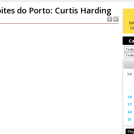
ites do Porto: Curtis Harding
En
Ún
Ca
Lu
3
10
17
24
31
Ho