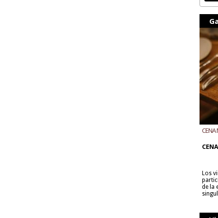
Ga
CENA 
CON B
CENA
Los v
parti
de la
singu