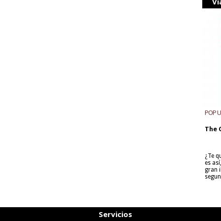
Vi
POP 
The 
¿Te q
es as
gran i
segun
Servicios