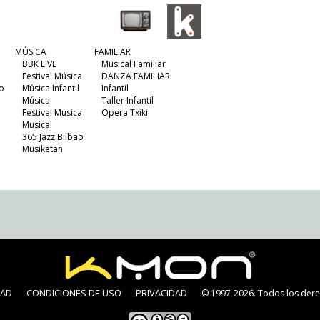
MÚSICA
FAMILIAR
BBK LIVE
Musical Familiar
Festival Música
DANZA FAMILIAR
o
Música Infantil
Infantil
Música
Taller Infantil
Festival Música
Opera Txiki
Musical
365 Jazz Bilbao
Musiketan
DAD
CONDICIONES DE USO
PRIVACIDAD
© 1997-2026. Todos los dere