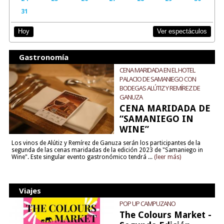
31
Ver espectáculos
Hoy
Gastronomía
CENA MARIDADA EN EL HOTEL
PALACIO DE SAMANIEGO CON
BODEGAS ALÚTIZ Y REMÍREZ DE
GANUZA
CENA MARIDADA DE
“SAMANIEGO IN
WINE”
Los vinos de Alútiz y Remírez de Ganuza serán los participantes de la
segunda de las cenas maridadas de la edición 2023 de "Samaniego in
Wine". Este singular evento gastronómico tendrá ...
(leer más)
Viajes
POP UP CAMPUZANO
The Colours Market -