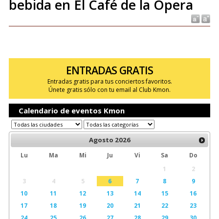
bebida en El Café de la Ópera
ENTRADAS GRATIS
Entradas gratis para tus conciertos favoritos.
Únete gratis sólo con tu email al Club Kmon.
Calendario de eventos Kmon
Agosto
2026
Lu
Ma
Mi
Ju
Vi
Sa
Do
1
2
3
4
5
6
7
8
9
10
11
12
13
14
15
16
17
18
19
20
21
22
23
24
25
26
27
28
29
30