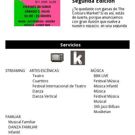
Segunda Edición
¿Te quedaste con ganas de The
Colours Market? Si es así, estás
de suerte, porque anunciamos
con gran ilusión que vuelve a
nuestro espacio, en una segunda
edición y viene para quedarse....
(leer más)
Servicios
STREAMING
ARTES ESCÉNICAS
MÚSICA
Teatro
BBK LIVE
Cuartitos
Festival Música
Festival Internacional de Teatro
Música Infantil
Danza
Música
Danza Vertical
Festival Música
Musical
365 Jazz Bilbao
Musiketan
FAMILIAR
Musical Familiar
DANZA FAMILIAR
Infantil