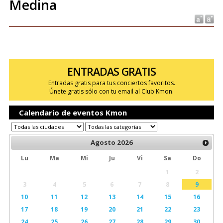
Medina
ENTRADAS GRATIS
Entradas gratis para tus conciertos favoritos.
Únete gratis sólo con tu email al Club Kmon.
Calendario de eventos Kmon
Agosto
2026
Lu
Ma
Mi
Ju
Vi
Sa
Do
1
2
3
4
5
6
7
8
9
10
11
12
13
14
15
16
17
18
19
20
21
22
23
24
25
26
27
28
29
30