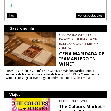
31
Ver espectáculos
Hoy
Gastronomía
CENA MARIDADA EN EL HOTEL
PALACIO DE SAMANIEGO CON
BODEGAS ALÚTIZ Y REMÍREZ DE
GANUZA
CENA MARIDADA DE
“SAMANIEGO IN
WINE”
Los vinos de Alútiz y Remírez de Ganuza serán los participantes de la
segunda de las cenas maridadas de la edición 2023 de "Samaniego in
Wine". Este singular evento gastronómico tendrá ...
(leer más)
Viajes
POP UP CAMPUZANO
The Colours Market -