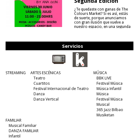
Segunda Edición
¿Te quedaste con ganas de The
Colours Market? Si es así, estás
de suerte, porque anunciamos
con gran ilusión que vuelve a
nuestro espacio, en una segunda
edición y viene para quedarse....
(leer más)
Servicios
STREAMING
ARTES ESCÉNICAS
MÚSICA
Teatro
BBK LIVE
Cuartitos
Festival Música
Festival Internacional de Teatro
Música Infantil
Danza
Música
Danza Vertical
Festival Música
Musical
365 Jazz Bilbao
Musiketan
FAMILIAR
Musical Familiar
DANZA FAMILIAR
Infantil