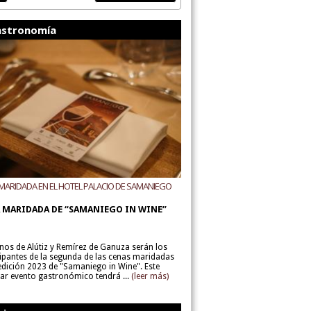
stronomía
MARIDADA EN EL HOTEL PALACIO DE SAMANIEGO
ODEGAS ALÚTIZ Y REMÍREZ DE GANUZA
 MARIDADA DE “SAMANIEGO IN WINE”
inos de Alútiz y Remírez de Ganuza serán los
cipantes de la segunda de las cenas maridadas
 edición 2023 de "Samaniego in Wine". Este
lar evento gastronómico tendrá ...
(leer más)