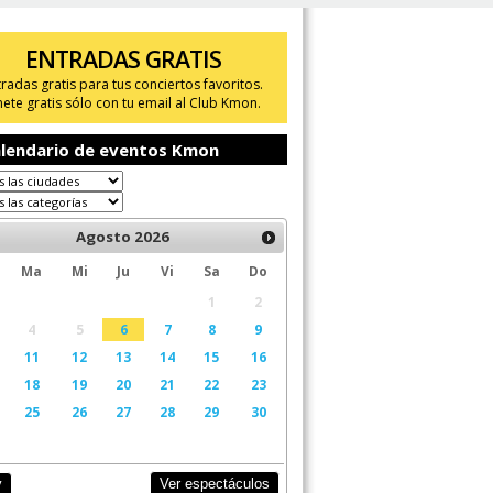
ENTRADAS GRATIS
tradas gratis para tus conciertos favoritos.
ete gratis sólo con tu email al Club Kmon.
lendario de eventos Kmon
Agosto
2026
Ma
Mi
Ju
Vi
Sa
Do
1
2
4
5
6
7
8
9
11
12
13
14
15
16
18
19
20
21
22
23
25
26
27
28
29
30
Ver espectáculos
y