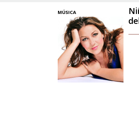
Ni
MÚSICA
de