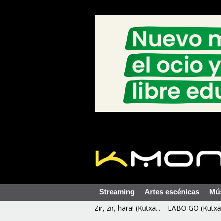
Streaming
Artes escénicas
Mú
Zir, zir, hara! (Kutxa...
LABO GO (Kutxa 