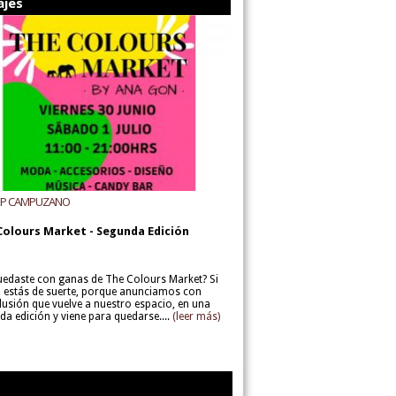
ajes
UP CAMPUZANO
Colours Market - Segunda Edición
uedaste con ganas de The Colours Market? Si
í, estás de suerte, porque anunciamos con
lusión que vuelve a nuestro espacio, en una
da edición y viene para quedarse....
(leer más)