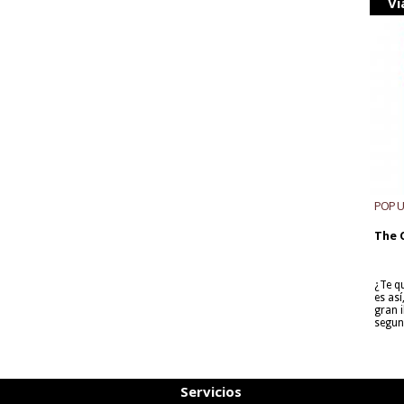
Vi
POP 
The 
¿Te q
es as
gran i
segun
Servicios