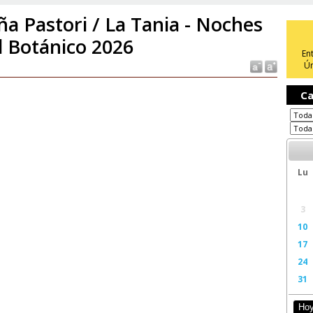
ña Pastori / La Tania - Noches
l Botánico 2026
En
Ún
Ca
Lu
3
10
17
24
31
Ho