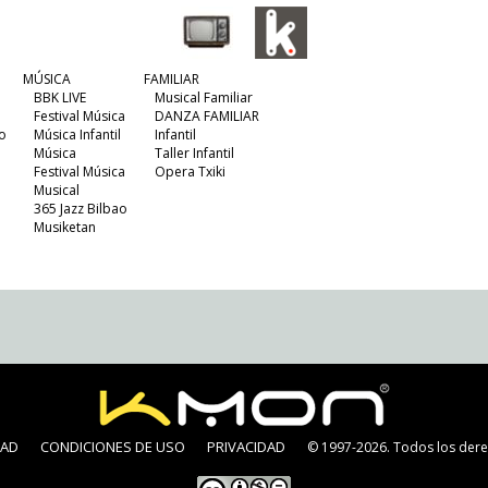
MÚSICA
FAMILIAR
BBK LIVE
Musical Familiar
Festival Música
DANZA FAMILIAR
o
Música Infantil
Infantil
Música
Taller Infantil
Festival Música
Opera Txiki
Musical
365 Jazz Bilbao
Musiketan
DAD
CONDICIONES DE USO
PRIVACIDAD
© 1997-2026. Todos los dere