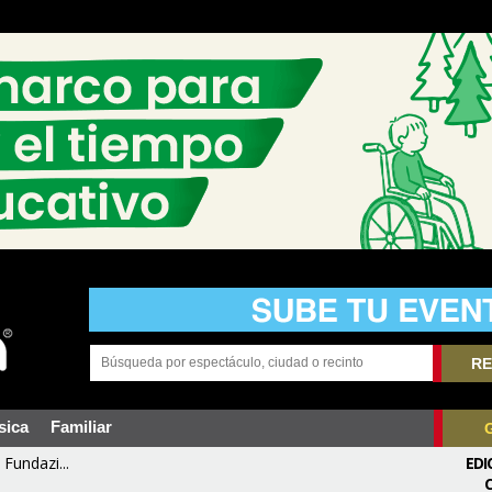
RE
sica
Familiar
Fundazi...
EDI