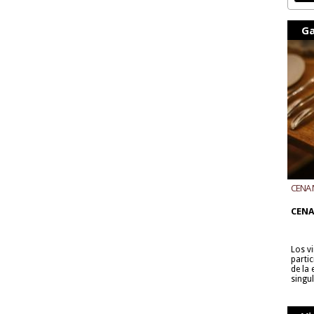
Ga
CENA 
CON B
CENA
Los v
parti
de la
singu