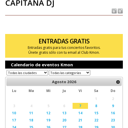
CAPITANA DJ
ENTRADAS GRATIS
Entradas gratis para tus conciertos favoritos.
Únete gratis sólo con tu email al Club Kmon.
Calendario de eventos Kmon
Agosto
2026
Lu
Ma
Mi
Ju
Vi
Sa
Do
1
2
3
4
5
6
7
8
9
10
11
12
13
14
15
16
17
18
19
20
21
22
23
24
25
26
27
28
29
30