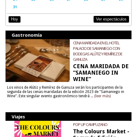
31
Ver espectáculos
Hoy
Gastronomía
CENA MARIDADA EN EL HOTEL
PALACIO DE SAMANIEGO CON
BODEGAS ALÚTIZ Y REMÍREZ DE
GANUZA
CENA MARIDADA DE
“SAMANIEGO IN
WINE”
Los vinos de Alútiz y Remírez de Ganuza serán los participantes de la
segunda de las cenas maridadas de la edición 2023 de "Samaniego in
Wine". Este singular evento gastronómico tendrá ...
(leer más)
Viajes
POP UP CAMPUZANO
The Colours Market -