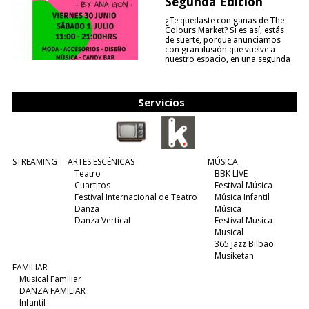
Segunda Edición
¿Te quedaste con ganas de The
Colours Market? Si es así, estás
de suerte, porque anunciamos
con gran ilusión que vuelve a
nuestro espacio, en una segunda
edición y viene para quedarse....
(leer más)
Servicios
STREAMING
ARTES ESCÉNICAS
MÚSICA
Teatro
BBK LIVE
Cuartitos
Festival Música
Festival Internacional de Teatro
Música Infantil
Danza
Música
Danza Vertical
Festival Música
Musical
365 Jazz Bilbao
Musiketan
FAMILIAR
Musical Familiar
DANZA FAMILIAR
Infantil