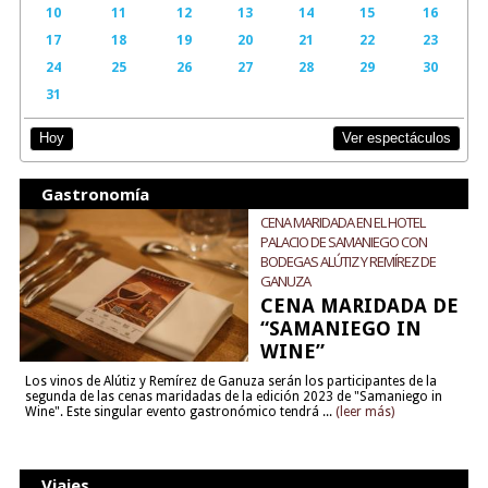
10
11
12
13
14
15
16
17
18
19
20
21
22
23
24
25
26
27
28
29
30
31
Ver espectáculos
Hoy
Gastronomía
CENA MARIDADA EN EL HOTEL
PALACIO DE SAMANIEGO CON
BODEGAS ALÚTIZ Y REMÍREZ DE
GANUZA
CENA MARIDADA DE
“SAMANIEGO IN
WINE”
Los vinos de Alútiz y Remírez de Ganuza serán los participantes de la
segunda de las cenas maridadas de la edición 2023 de "Samaniego in
Wine". Este singular evento gastronómico tendrá ...
(leer más)
Viajes