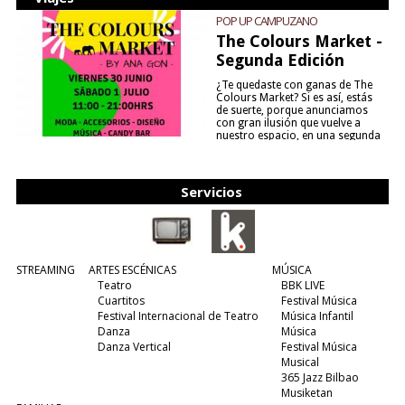
POP UP CAMPUZANO
The Colours Market -
Segunda Edición
¿Te quedaste con ganas de The
Colours Market? Si es así, estás
de suerte, porque anunciamos
con gran ilusión que vuelve a
nuestro espacio, en una segunda
edición y viene para quedarse....
(leer más)
Servicios
STREAMING
ARTES ESCÉNICAS
MÚSICA
Teatro
BBK LIVE
Cuartitos
Festival Música
Festival Internacional de Teatro
Música Infantil
Danza
Música
Danza Vertical
Festival Música
Musical
365 Jazz Bilbao
Musiketan