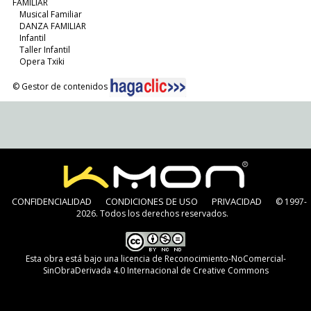
FAMILIAR
Musical Familiar
DANZA FAMILIAR
Infantil
Taller Infantil
Opera Txiki
© Gestor de contenidos
CONFIDENCIALIDAD
CONDICIONES DE USO
PRIVACIDAD
© 1997-
2026. Todos los derechos reservados.
Esta obra está bajo una
licencia de Reconocimiento-NoComercial-
SinObraDerivada 4.0 Internacional de Creative Commons