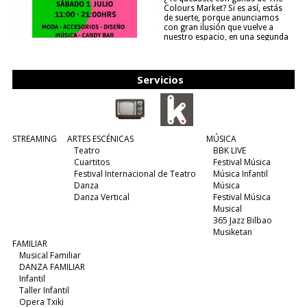
Colours Market? Si es así, estás
de suerte, porque anunciamos
con gran ilusión que vuelve a
nuestro espacio, en una segunda
edición y viene para quedarse....
(leer más)
Servicios
STREAMING
ARTES ESCÉNICAS
MÚSICA
Teatro
BBK LIVE
Cuartitos
Festival Música
Festival Internacional de Teatro
Música Infantil
Danza
Música
Danza Vertical
Festival Música
Musical
365 Jazz Bilbao
Musiketan
FAMILIAR
Musical Familiar
DANZA FAMILIAR
Infantil
Taller Infantil
Opera Txiki