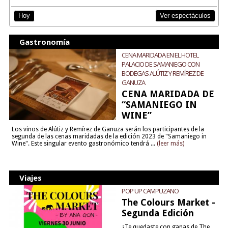
Ver espectáculos
Hoy
Gastronomía
CENA MARIDADA EN EL HOTEL
PALACIO DE SAMANIEGO CON
BODEGAS ALÚTIZ Y REMÍREZ DE
GANUZA
CENA MARIDADA DE
“SAMANIEGO IN
WINE”
Los vinos de Alútiz y Remírez de Ganuza serán los participantes de la
segunda de las cenas maridadas de la edición 2023 de "Samaniego in
Wine". Este singular evento gastronómico tendrá ...
(leer más)
Viajes
POP UP CAMPUZANO
The Colours Market -
Segunda Edición
¿Te quedaste con ganas de The