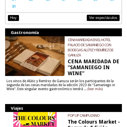
31
Ver espectáculos
Hoy
Gastronomía
CENA MARIDADA EN EL HOTEL
PALACIO DE SAMANIEGO CON
BODEGAS ALÚTIZ Y REMÍREZ DE
GANUZA
CENA MARIDADA DE
“SAMANIEGO IN
WINE”
Los vinos de Alútiz y Remírez de Ganuza serán los participantes de la
segunda de las cenas maridadas de la edición 2023 de "Samaniego in
Wine". Este singular evento gastronómico tendrá ...
(leer más)
Viajes
POP UP CAMPUZANO
The Colours Market -