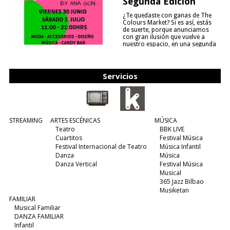
Segunda Edición
¿Te quedaste con ganas de The
Colours Market? Si es así, estás
de suerte, porque anunciamos
con gran ilusión que vuelve a
nuestro espacio, en una segunda
edición y viene para quedarse....
(leer más)
Servicios
STREAMING
ARTES ESCÉNICAS
MÚSICA
Teatro
BBK LIVE
Cuartitos
Festival Música
Festival Internacional de Teatro
Música Infantil
Danza
Música
Danza Vertical
Festival Música
Musical
365 Jazz Bilbao
Musiketan
FAMILIAR
Musical Familiar
DANZA FAMILIAR
Infantil