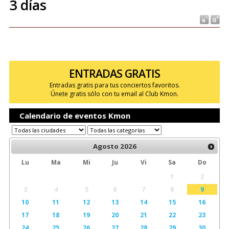
3 días
ENTRADAS GRATIS
Entradas gratis para tus conciertos favoritos.
Únete gratis sólo con tu email al Club Kmon.
Calendario de eventos Kmon
Agosto
2026
Lu
Ma
Mi
Ju
Vi
Sa
Do
1
2
3
4
5
6
7
8
9
10
11
12
13
14
15
16
17
18
19
20
21
22
23
24
25
26
27
28
29
30