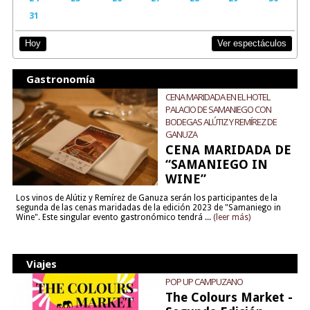
31
Ver espectáculos
Hoy
Gastronomía
CENA MARIDADA EN EL HOTEL
PALACIO DE SAMANIEGO CON
BODEGAS ALÚTIZ Y REMÍREZ DE
GANUZA
CENA MARIDADA DE
“SAMANIEGO IN
WINE”
Los vinos de Alútiz y Remírez de Ganuza serán los participantes de la
segunda de las cenas maridadas de la edición 2023 de "Samaniego in
Wine". Este singular evento gastronómico tendrá ...
(leer más)
Viajes
POP UP CAMPUZANO
The Colours Market -