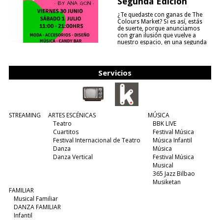
Segunda Edición
¿Te quedaste con ganas de The
Colours Market? Si es así, estás
de suerte, porque anunciamos
con gran ilusión que vuelve a
nuestro espacio, en una segunda
edición y viene para quedarse....
(leer más)
Servicios
STREAMING
ARTES ESCÉNICAS
MÚSICA
Teatro
BBK LIVE
Cuartitos
Festival Música
Festival Internacional de Teatro
Música Infantil
Danza
Música
Danza Vertical
Festival Música
Musical
365 Jazz Bilbao
Musiketan
FAMILIAR
Musical Familiar
DANZA FAMILIAR
Infantil