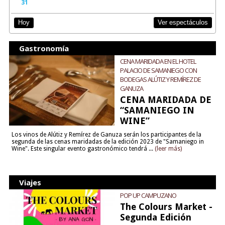
31
Ver espectáculos
Hoy
Gastronomía
CENA MARIDADA EN EL HOTEL
PALACIO DE SAMANIEGO CON
BODEGAS ALÚTIZ Y REMÍREZ DE
GANUZA
CENA MARIDADA DE
“SAMANIEGO IN
WINE”
Los vinos de Alútiz y Remírez de Ganuza serán los participantes de la
segunda de las cenas maridadas de la edición 2023 de "Samaniego in
Wine". Este singular evento gastronómico tendrá ...
(leer más)
Viajes
POP UP CAMPUZANO
The Colours Market -
Segunda Edición