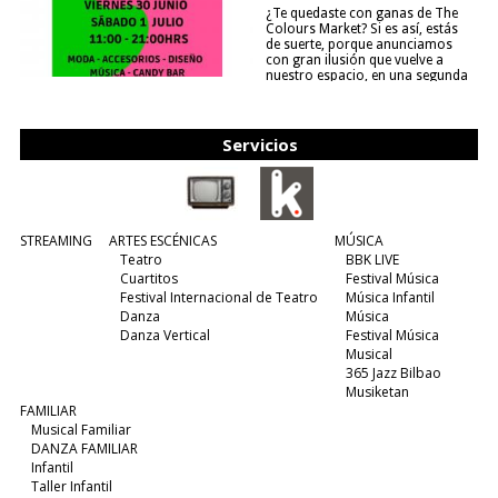
¿Te quedaste con ganas de The
Colours Market? Si es así, estás
de suerte, porque anunciamos
con gran ilusión que vuelve a
nuestro espacio, en una segunda
edición y viene para quedarse....
(leer más)
Servicios
STREAMING
ARTES ESCÉNICAS
MÚSICA
Teatro
BBK LIVE
Cuartitos
Festival Música
Festival Internacional de Teatro
Música Infantil
Danza
Música
Danza Vertical
Festival Música
Musical
365 Jazz Bilbao
Musiketan
FAMILIAR
Musical Familiar
DANZA FAMILIAR
Infantil
Taller Infantil