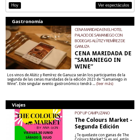
Ver espectáculos
Hoy
Gastronomía
CENA MARIDADA EN EL HOTEL
PALACIO DE SAMANIEGO CON
BODEGAS ALÚTIZ Y REMÍREZ DE
GANUZA
CENA MARIDADA DE
“SAMANIEGO IN
WINE”
Los vinos de Alútiz y Remírez de Ganuza serán los participantes de la
segunda de las cenas maridadas de la edición 2023 de "Samaniego in
Wine". Este singular evento gastronómico tendrá ...
(leer más)
Viajes
POP UP CAMPUZANO
The Colours Market -
Segunda Edición
¿Te quedaste con ganas de The
Colours Market? Si es así, estás