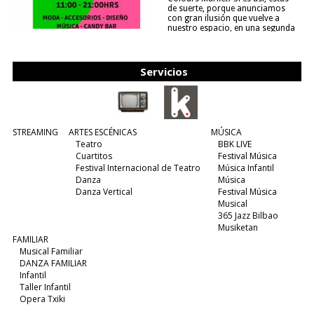
de suerte, porque anunciamos
con gran ilusión que vuelve a
nuestro espacio, en una segunda
edición y viene para quedarse....
(leer más)
Servicios
STREAMING
ARTES ESCÉNICAS
MÚSICA
Teatro
BBK LIVE
Cuartitos
Festival Música
Festival Internacional de Teatro
Música Infantil
Danza
Música
Danza Vertical
Festival Música
Musical
365 Jazz Bilbao
Musiketan
FAMILIAR
Musical Familiar
DANZA FAMILIAR
Infantil
Taller Infantil
Opera Txiki