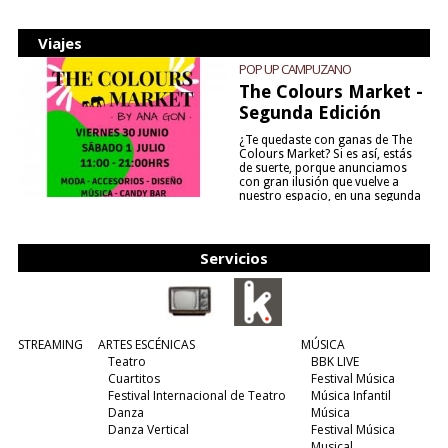
Viajes
POP UP CAMPUZANO
The Colours Market -
Segunda Edición
¿Te quedaste con ganas de The
Colours Market? Si es así, estás
de suerte, porque anunciamos
con gran ilusión que vuelve a
nuestro espacio, en una segunda
edición y viene para quedarse....
(leer más)
Servicios
STREAMING
ARTES ESCÉNICAS
MÚSICA
Teatro
BBK LIVE
Cuartitos
Festival Música
Festival Internacional de Teatro
Música Infantil
Danza
Música
Danza Vertical
Festival Música
Musical