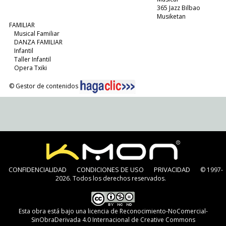
365 Jazz Bilbao
Musiketan
FAMILIAR
Musical Familiar
DANZA FAMILIAR
Infantil
Taller Infantil
Opera Txiki
© Gestor de contenidos
CONFIDENCIALIDAD
CONDICIONES DE USO
PRIVACIDAD
© 1997-
2026. Todos los derechos reservados.
Esta obra está bajo una
licencia de Reconocimiento-NoComercial-
SinObraDerivada 4.0 Internacional de Creative Commons