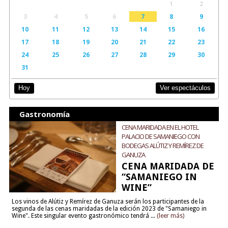
1
2
3
4
5
6
7
8
9
10
11
12
13
14
15
16
17
18
19
20
21
22
23
24
25
26
27
28
29
30
31
Ver espectáculos
Hoy
Gastronomía
CENA MARIDADA EN EL HOTEL
PALACIO DE SAMANIEGO CON
BODEGAS ALÚTIZ Y REMÍREZ DE
GANUZA
CENA MARIDADA DE
“SAMANIEGO IN
WINE”
Los vinos de Alútiz y Remírez de Ganuza serán los participantes de la
segunda de las cenas maridadas de la edición 2023 de "Samaniego in
Wine". Este singular evento gastronómico tendrá ...
(leer más)