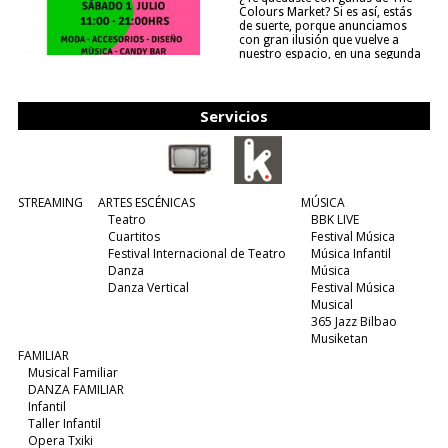
Colours Market? Si es así, estás
de suerte, porque anunciamos
con gran ilusión que vuelve a
nuestro espacio, en una segunda
edición y viene para quedarse....
(leer más)
Servicios
STREAMING
ARTES ESCÉNICAS
MÚSICA
Teatro
BBK LIVE
Cuartitos
Festival Música
Festival Internacional de Teatro
Música Infantil
Danza
Música
Danza Vertical
Festival Música
Musical
365 Jazz Bilbao
Musiketan
FAMILIAR
Musical Familiar
DANZA FAMILIAR
Infantil
Taller Infantil
Opera Txiki