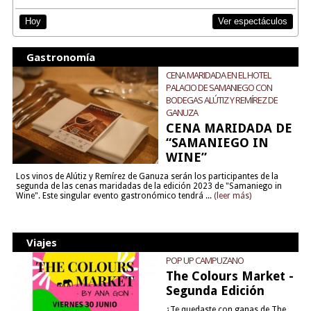
Ver espectáculos
Hoy
Gastronomía
CENA MARIDADA EN EL HOTEL
PALACIO DE SAMANIEGO CON
BODEGAS ALÚTIZ Y REMÍREZ DE
GANUZA
CENA MARIDADA DE
“SAMANIEGO IN
WINE”
Los vinos de Alútiz y Remírez de Ganuza serán los participantes de la
segunda de las cenas maridadas de la edición 2023 de "Samaniego in
Wine". Este singular evento gastronómico tendrá ...
(leer más)
Viajes
POP UP CAMPUZANO
The Colours Market -
Segunda Edición
¿Te quedaste con ganas de The