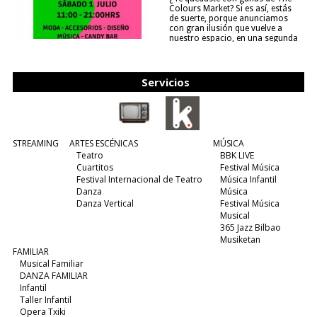
Colours Market? Si es así, estás
de suerte, porque anunciamos
con gran ilusión que vuelve a
nuestro espacio, en una segunda
edición y viene para quedarse....
(leer más)
Servicios
STREAMING
ARTES ESCÉNICAS
MÚSICA
Teatro
BBK LIVE
Cuartitos
Festival Música
Festival Internacional de Teatro
Música Infantil
Danza
Música
Danza Vertical
Festival Música
Musical
365 Jazz Bilbao
Musiketan
FAMILIAR
Musical Familiar
DANZA FAMILIAR
Infantil
Taller Infantil
Opera Txiki