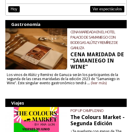
Ver espectáculos
Hoy
Gastronomía
CENA MARIDADA EN EL HOTEL
PALACIO DE SAMANIEGO CON
BODEGAS ALÚTIZ Y REMÍREZ DE
GANUZA
CENA MARIDADA DE
“SAMANIEGO IN
WINE”
Los vinos de Alútiz y Remírez de Ganuza serán los participantes de la
segunda de las cenas maridadas de la edición 2023 de "Samaniego in
Wine". Este singular evento gastronómico tendrá ...
(leer más)
Viajes
POP UP CAMPUZANO
The Colours Market -
Segunda Edición
¿Te quedaste con ganas de The