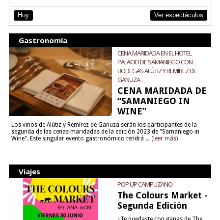
Ver espectáculos
Hoy
Gastronomía
CENA MARIDADA EN EL HOTEL
PALACIO DE SAMANIEGO CON
BODEGAS ALÚTIZ Y REMÍREZ DE
GANUZA
CENA MARIDADA DE
“SAMANIEGO IN
WINE”
Los vinos de Alútiz y Remírez de Ganuza serán los participantes de la
segunda de las cenas maridadas de la edición 2023 de "Samaniego in
Wine". Este singular evento gastronómico tendrá ...
(leer más)
Viajes
POP UP CAMPUZANO
The Colours Market -
Segunda Edición
¿Te quedaste con ganas de The