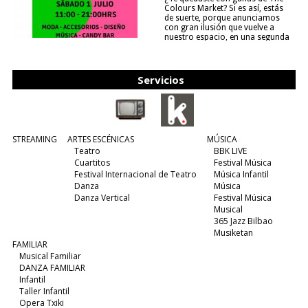
Colours Market? Si es así, estás
de suerte, porque anunciamos
con gran ilusión que vuelve a
nuestro espacio, en una segunda
edición y viene para quedarse....
(leer más)
Servicios
STREAMING
ARTES ESCÉNICAS
MÚSICA
Teatro
BBK LIVE
Cuartitos
Festival Música
Festival Internacional de Teatro
Música Infantil
Danza
Música
Danza Vertical
Festival Música
Musical
365 Jazz Bilbao
Musiketan
FAMILIAR
Musical Familiar
DANZA FAMILIAR
Infantil
Taller Infantil
Opera Txiki