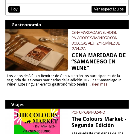
Ver espectáculos
Hoy
Gastronomía
CENA MARIDADA EN EL HOTEL
PALACIO DE SAMANIEGO CON
BODEGAS ALÚTIZ Y REMÍREZ DE
GANUZA
CENA MARIDADA DE
“SAMANIEGO IN
WINE”
Los vinos de Alútiz y Remírez de Ganuza serán los participantes de la
segunda de las cenas maridadas de la edición 2023 de "Samaniego in
Wine". Este singular evento gastronómico tendrá ...
(leer más)
Viajes
POP UP CAMPUZANO
The Colours Market -
Segunda Edición
¿Te quedaste con ganas de The