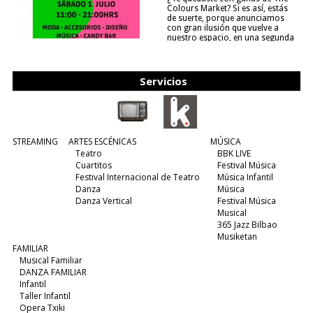
Colours Market? Si es así, estás
de suerte, porque anunciamos
con gran ilusión que vuelve a
nuestro espacio, en una segunda
edición y viene para quedarse....
(leer más)
Servicios
STREAMING
ARTES ESCÉNICAS
MÚSICA
Teatro
BBK LIVE
Cuartitos
Festival Música
Festival Internacional de Teatro
Música Infantil
Danza
Música
Danza Vertical
Festival Música
Musical
365 Jazz Bilbao
Musiketan
FAMILIAR
Musical Familiar
DANZA FAMILIAR
Infantil
Taller Infantil
Opera Txiki